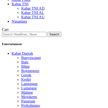
Kabar TNI
Kabar TNI AD
Kabar TNI AL
Kabar TNI AU
Nusantara
Cari
Entertainment
Kabar Daerah
Banyuwangi
Batu
Blitar
Bojonegoro
Gresik
Kediri
Lamongan
Lumajang
Malang
Mojokerto
Pasuruan
Probolinggo