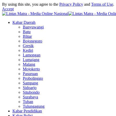
By using this site, you agree to the
Privacy Policy
and
Terms of Use
.
Accept
Kabar Daerah
Banyuwangi
Batu
Blitar
Bojonegoro
Gresik
Kediri
Lamongan
Lumajang
Malang
Mojokerto
Pasuruan
Probolinggo
Sampang
Sidoarjo
Situbondo
Surabaya
Tuban
Tulungagung
Kabar Pendidikan
Kabar Polisi