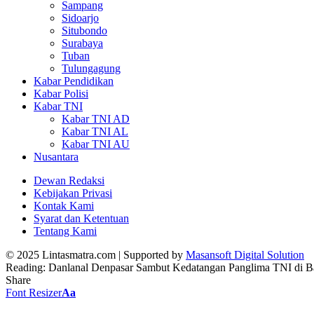
Sampang
Sidoarjo
Situbondo
Surabaya
Tuban
Tulungagung
Kabar Pendidikan
Kabar Polisi
Kabar TNI
Kabar TNI AD
Kabar TNI AL
Kabar TNI AU
Nusantara
Dewan Redaksi
Kebijakan Privasi
Kontak Kami
Syarat dan Ketentuan
Tentang Kami
© 2025 Lintasmatra.com | Supported by
Masansoft Digital Solution
Reading:
Danlanal Denpasar Sambut Kedatangan Panglima TNI di Ba
Share
Font Resizer
Aa