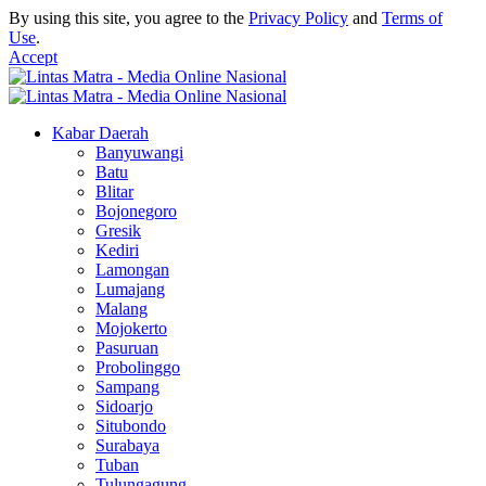
By using this site, you agree to the
Privacy Policy
and
Terms of
Use
.
Accept
Kabar Daerah
Banyuwangi
Batu
Blitar
Bojonegoro
Gresik
Kediri
Lamongan
Lumajang
Malang
Mojokerto
Pasuruan
Probolinggo
Sampang
Sidoarjo
Situbondo
Surabaya
Tuban
Tulungagung