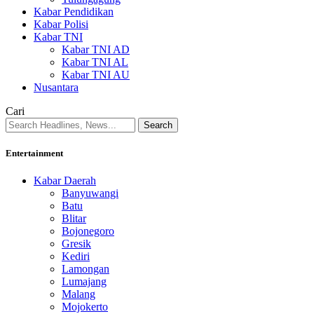
Kabar Pendidikan
Kabar Polisi
Kabar TNI
Kabar TNI AD
Kabar TNI AL
Kabar TNI AU
Nusantara
Cari
Entertainment
Kabar Daerah
Banyuwangi
Batu
Blitar
Bojonegoro
Gresik
Kediri
Lamongan
Lumajang
Malang
Mojokerto