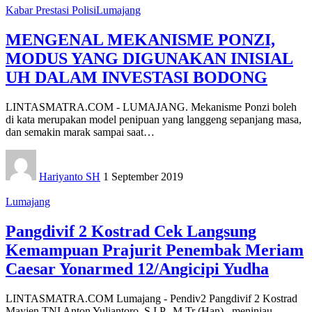
Kabar Prestasi Polisi
Lumajang
MENGENAL MEKANISME PONZI,
MODUS YANG DIGUNAKAN INISIAL
UH DALAM INVESTASI BODONG
LINTASMATRA.COM - LUMAJANG. Mekanisme Ponzi boleh
di kata merupakan model penipuan yang langgeng sepanjang masa,
dan semakin marak sampai saat
…
Hariyanto SH
1 September 2019
Lumajang
Pangdivif 2 Kostrad Cek Langsung
Kemampuan Prajurit Penembak Meriam
Caesar Yonarmed 12/Angicipi Yudha
LINTASMATRA.COM Lumajang - Pendiv2 Pangdivif 2 Kostrad
Mayjen TNI Anton Yuliantoro, S.I.P., M.Tr (Han)., meninjau