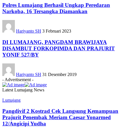
Polres Lumajang Berhasil Ungkap Peredaran
Narkoba, 16 Tersangka Diamankan
Hariyanto SH
3 Februari 2023
DI LUMAJANG, PANGDAM BRAWIJAYA
DISAMBUT FORKOPIMDA DAN PRAJURIT
YONIF 527/BY
Hariyanto SH
31 Desember 2019
- Advertisement -
Latest Lumajang News
Lumajang
Pangdivif 2 Kostrad Cek Langsung Kemampuan
Prajurit Penembak Meriam Caesar Yonarmed
12/Angicipi Yudha