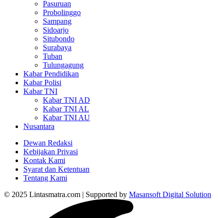
Pasuruan
Probolinggo
Sampang
Sidoarjo
Situbondo
Surabaya
Tuban
Tulungagung
Kabar Pendidikan
Kabar Polisi
Kabar TNI
Kabar TNI AD
Kabar TNI AL
Kabar TNI AU
Nusantara
Dewan Redaksi
Kebijakan Privasi
Kontak Kami
Syarat dan Ketentuan
Tentang Kami
© 2025 Lintasmatra.com | Supported by
Masansoft Digital Solution