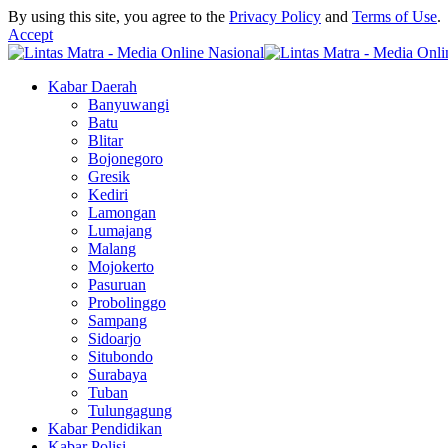
By using this site, you agree to the
Privacy Policy
and
Terms of Use
.
Accept
Kabar Daerah
Banyuwangi
Batu
Blitar
Bojonegoro
Gresik
Kediri
Lamongan
Lumajang
Malang
Mojokerto
Pasuruan
Probolinggo
Sampang
Sidoarjo
Situbondo
Surabaya
Tuban
Tulungagung
Kabar Pendidikan
Kabar Polisi