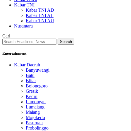
Kabar TNI
Kabar TNI AD
Kabar TNI AL
Kabar TNI AU
Nusantara
Cari
Entertainment
Kabar Daerah
Banyuwangi
Batu
Blitar
Bojonegoro
Gresik
Kediri
Lamongan
Lumajang
Malang
Mojokerto
Pasuruan
Probolinggo