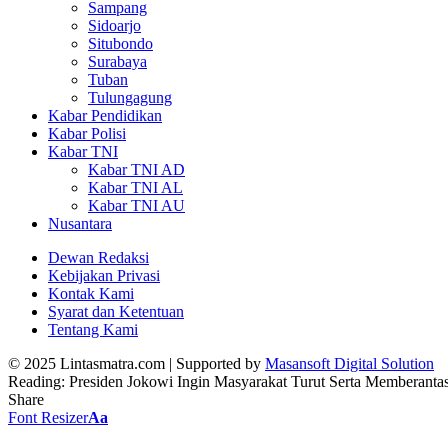
Sampang
Sidoarjo
Situbondo
Surabaya
Tuban
Tulungagung
Kabar Pendidikan
Kabar Polisi
Kabar TNI
Kabar TNI AD
Kabar TNI AL
Kabar TNI AU
Nusantara
Dewan Redaksi
Kebijakan Privasi
Kontak Kami
Syarat dan Ketentuan
Tentang Kami
© 2025 Lintasmatra.com | Supported by
Masansoft Digital Solution
Reading:
Presiden Jokowi Ingin Masyarakat Turut Serta Memberanta
Share
Font Resizer
Aa