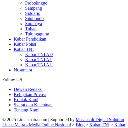
Probolinggo
Sampang
Sidoarjo
Situbondo
Surabaya
Tuban
Tulungagung
Kabar Pendidikan
Kabar Polisi
Kabar TNI
Kabar TNI AD
Kabar TNI AL
Kabar TNI AU
Nusantara
Follow US
Dewan Redaksi
Kebijakan Privasi
Kontak Kami
Syarat dan Ketentuan
Tentang Kami
© 2025 Lintasmatra.com | Supported by
Masansoft Digital Solution
Lintas Matra - Media Online Nasional
>
Blog
>
Kabar TNI
>
Kabar