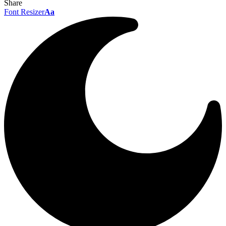
Share
Font Resizer
Aa