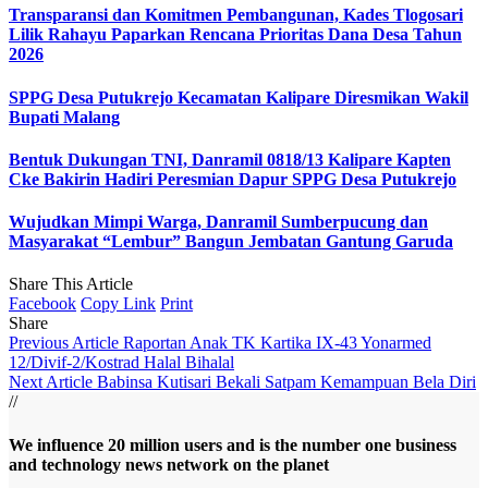
Transparansi dan Komitmen Pembangunan, Kades Tlogosari
Lilik Rahayu Paparkan Rencana Prioritas Dana Desa Tahun
2026
SPPG Desa Putukrejo Kecamatan Kalipare Diresmikan Wakil
Bupati Malang
Bentuk Dukungan TNI, Danramil 0818/13 Kalipare Kapten
Cke Bakirin Hadiri Peresmian Dapur SPPG Desa Putukrejo
Wujudkan Mimpi Warga, Danramil Sumberpucung dan
Masyarakat “Lembur” Bangun Jembatan Gantung Garuda
Share This Article
Facebook
Copy Link
Print
Share
Previous Article
Raportan Anak TK Kartika IX-43 Yonarmed
12/Divif-2/Kostrad Halal Bihalal
Next Article
Babinsa Kutisari Bekali Satpam Kemampuan Bela Diri
//
We influence 20 million users and is the number one business
and technology news network on the planet