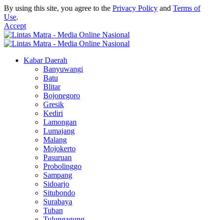
By using this site, you agree to the
Privacy Policy
and
Terms of
Use
.
Accept
Kabar Daerah
Banyuwangi
Batu
Blitar
Bojonegoro
Gresik
Kediri
Lamongan
Lumajang
Malang
Mojokerto
Pasuruan
Probolinggo
Sampang
Sidoarjo
Situbondo
Surabaya
Tuban
Tulungagung