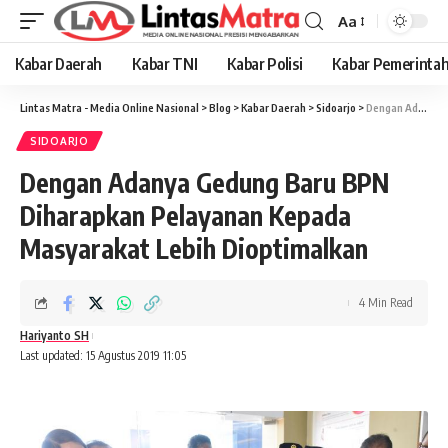
Aa
Font
Resizer
Kabar Daerah
Kabar TNI
Kabar Polisi
Kabar Pemerinta
Lintas Matra - Media Online Nasional
>
Blog
>
Kabar Daerah
>
Sidoarjo
>
Dengan Adanya Gedung Baru BPN Diharapkan Pelayanan Kepada Masyarakat Lebih Dioptimalkan
SIDOARJO
Dengan Adanya Gedung Baru BPN
Diharapkan Pelayanan Kepada
Masyarakat Lebih Dioptimalkan
4 Min Read
Hariyanto SH
Last updated: 15 Agustus 2019 11:05