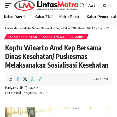
Aa
Font
Resizer
Kabar Daerah
Kabar TNI
Kabar Polisi
Kabar Pemerinta
Lintas Matra - Media Online Nasional
>
Blog
>
Kabar TNI
>
Kabar TNI AD
>
Koptu Winarto Amd Kep Bersama Dinas Kesehatan/ Puskesmas Melaksanakan Sosialisasi Kesehatan
KABAR KESEHATAN
KABAR TNI AD
SIDOARJO
Koptu Winarto Amd Kep Bersama
Dinas Kesehatan/ Puskesmas
Melaksanakan Sosialisasi Kesehatan
2 Min Read
Hariyanto SH
Last updated: 16 Agustus 2019 08:39