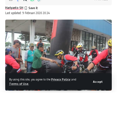
Hariyanto SH
Last updated: 9 Februari 2020 20:24
By using this site, you agree to the
Privacy Policy
and
Accept
Terms of Use
.
LINTASMATRA.COM – SIDOARJO. Ratusan penggemar
sepeda MTB ikuti MTB Adventure Sidoarjo yang digelar
Universitas Muhammadiyah Sidoarjo, Minggu, (9/2). Pihak