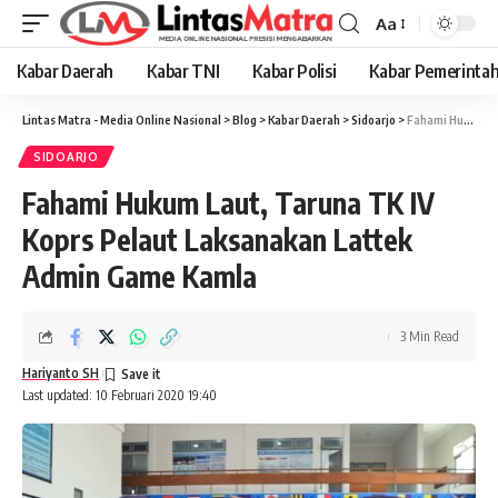
Aa
Font
Resizer
Kabar Daerah
Kabar TNI
Kabar Polisi
Kabar Pemerinta
Lintas Matra - Media Online Nasional
>
Blog
>
Kabar Daerah
>
Sidoarjo
>
Fahami Hukum Laut, Taruna TK IV Koprs Pelaut Laksanakan Lattek Admin Game Kamla
SIDOARJO
Fahami Hukum Laut, Taruna TK IV
Koprs Pelaut Laksanakan Lattek
Admin Game Kamla
3 Min Read
Hariyanto SH
Last updated: 10 Februari 2020 19:40