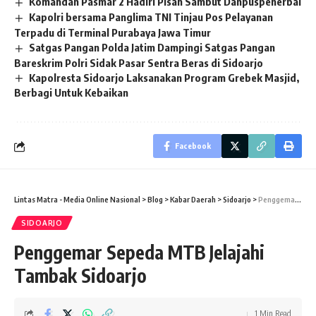
Komandan Pasmar 2 Hadiri Pisah Sambut Danpuspenerbal
Kapolri bersama Panglima TNI Tinjau Pos Pelayanan
Terpadu di Terminal Purabaya Jawa Timur
Satgas Pangan Polda Jatim Dampingi Satgas Pangan
Bareskrim Polri Sidak Pasar Sentra Beras di Sidoarjo
Kapolresta Sidoarjo Laksanakan Program Grebek Masjid,
Berbagi Untuk Kebaikan
Facebook
Lintas Matra - Media Online Nasional
>
Blog
>
Kabar Daerah
>
Sidoarjo
>
Penggemar Sepeda MTB Jelajahi Tambak Sidoarjo
SIDOARJO
Penggemar Sepeda MTB Jelajahi
Tambak Sidoarjo
1 Min Read