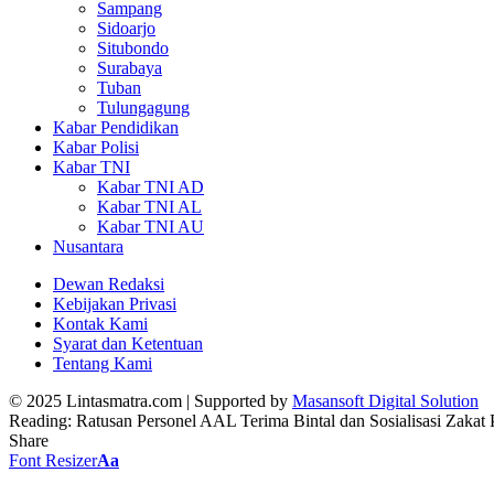
Sampang
Sidoarjo
Situbondo
Surabaya
Tuban
Tulungagung
Kabar Pendidikan
Kabar Polisi
Kabar TNI
Kabar TNI AD
Kabar TNI AL
Kabar TNI AU
Nusantara
Dewan Redaksi
Kebijakan Privasi
Kontak Kami
Syarat dan Ketentuan
Tentang Kami
© 2025 Lintasmatra.com | Supported by
Masansoft Digital Solution
Reading:
Ratusan Personel AAL Terima Bintal dan Sosialisasi Zakat
Share
Font Resizer
Aa