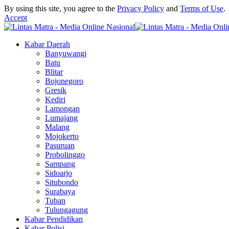
By using this site, you agree to the
Privacy Policy
and
Terms of Use
.
Accept
Kabar Daerah
Banyuwangi
Batu
Blitar
Bojonegoro
Gresik
Kediri
Lamongan
Lumajang
Malang
Mojokerto
Pasuruan
Probolinggo
Sampang
Sidoarjo
Situbondo
Surabaya
Tuban
Tulungagung
Kabar Pendidikan
Kabar Polisi