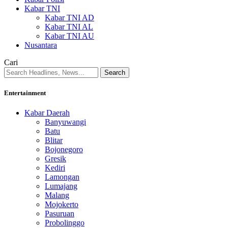
Kabar TNI
Kabar TNI AD
Kabar TNI AL
Kabar TNI AU
Nusantara
Cari
Entertainment
Kabar Daerah
Banyuwangi
Batu
Blitar
Bojonegoro
Gresik
Kediri
Lamongan
Lumajang
Malang
Mojokerto
Pasuruan
Probolinggo