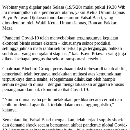
Webinar yang digelar pada Selasa (19/5/20) mulai pukul 19.30 Wib
itu menampilkan dua pembicara utama, yakni Ketua Umum Japnas
Bayu Priawan Djokosoetono dan ekonom Faisal Basri, yang
dimoderatori oleh Wakil Ketua Umum Japnas, Boncau Fakkari
Maza.
“Pandemi Covid-19 telah menyebabkan terganggunya kegiatan
ekonomi bisnis secara ekstrim – khususnya sektor produksi,
sehingga jalinan mata rantai sektor terkait juga terganggu, bahkan
sudah ada yang mengalami stagnasi,” kata Bayu Priawan yang juga
dikenal sebagai pengusaha sektor transportasi tersebut.
Chairman Bluebird Group, perusahaan taksi terbesar di tanah air itu,
pemerintah telah berupaya melakukan mitigasi atas kemungkinan
terpuruknya dunia usaha, sebagaimana dilakukan oleh hampir
semua negara di dunia – dengan mengalokasikan anggaran khusus
penanganan dampak ekonomi akibat Covid-19.
“Namun dunia usaha perlu melakukan prediksi secara cermat dan
lebih prudential agar tidak terlalu dalam menanggung risiko,”
katanya.
Sementara itu, Faisal Basri mengatakan, telah terjadi supply shock
dan demand shock secara bersamaan akibat pandemic global Covid-