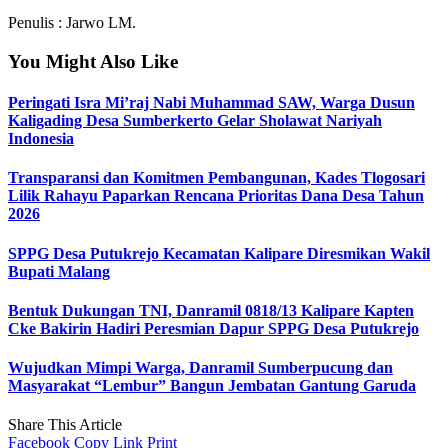
Penulis : Jarwo LM.
You Might Also Like
Peringati Isra Mi’raj Nabi Muhammad SAW, Warga Dusun
Kaligading Desa Sumberkerto Gelar Sholawat Nariyah
Indonesia
Transparansi dan Komitmen Pembangunan, Kades Tlogosari
Lilik Rahayu Paparkan Rencana Prioritas Dana Desa Tahun
2026
SPPG Desa Putukrejo Kecamatan Kalipare Diresmikan Wakil
Bupati Malang
Bentuk Dukungan TNI, Danramil 0818/13 Kalipare Kapten
Cke Bakirin Hadiri Peresmian Dapur SPPG Desa Putukrejo
Wujudkan Mimpi Warga, Danramil Sumberpucung dan
Masyarakat “Lembur” Bangun Jembatan Gantung Garuda
Share This Article
Facebook
Copy Link
Print