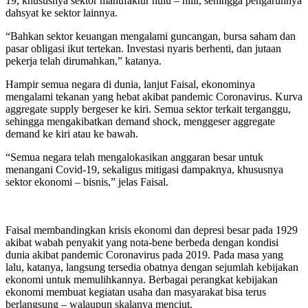
19, khususnya sektor manufaktur hulu – hilir, sehingga pengaruhnya
dahsyat ke sektor lainnya.
“Bahkan sektor keuangan mengalami guncangan, bursa saham dan
pasar obligasi ikut tertekan. Investasi nyaris berhenti, dan jutaan
pekerja telah dirumahkan,” katanya.
Hampir semua negara di dunia, lanjut Faisal, ekonominya
mengalami tekanan yang hebat akibat pandemic Coronavirus. Kurva
aggregate supply bergeser ke kiri. Semua sektor terkait terganggu,
sehingga mengakibatkan demand shock, menggeser aggregate
demand ke kiri atau ke bawah.
“Semua negara telah mengalokasikan anggaran besar untuk
menangani Covid-19, sekaligus mitigasi dampaknya, khususnya
sektor ekonomi – bisnis,” jelas Faisal.
Faisal membandingkan krisis ekonomi dan depresi besar pada 1929
akibat wabah penyakit yang nota-bene berbeda dengan kondisi
dunia akibat pandemic Coronavirus pada 2019. Pada masa yang
lalu, katanya, langsung tersedia obatnya dengan sejumlah kebijakan
ekonomi untuk memulihkannya. Berbagai perangkat kebijakan
ekonomi membuat kegiatan usaha dan masyarakat bisa terus
berlangsung – walaupun skalanya menciut.