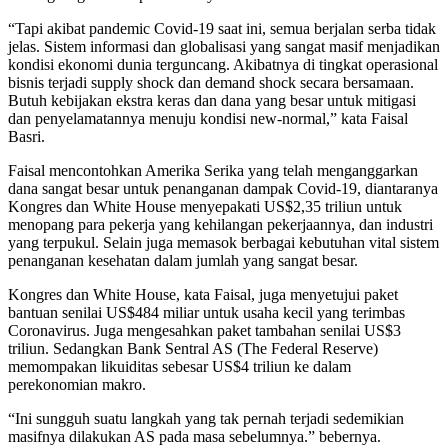
“Tapi akibat pandemic Covid-19 saat ini, semua berjalan serba tidak
jelas. Sistem informasi dan globalisasi yang sangat masif menjadikan
kondisi ekonomi dunia terguncang. Akibatnya di tingkat operasional
bisnis terjadi supply shock dan demand shock secara bersamaan.
Butuh kebijakan ekstra keras dan dana yang besar untuk mitigasi
dan penyelamatannya menuju kondisi new-normal,” kata Faisal
Basri.
Faisal mencontohkan Amerika Serika yang telah menganggarkan
dana sangat besar untuk penanganan dampak Covid-19, diantaranya
Kongres dan White House menyepakati US$2,35 triliun untuk
menopang para pekerja yang kehilangan pekerjaannya, dan industri
yang terpukul. Selain juga memasok berbagai kebutuhan vital sistem
penanganan kesehatan dalam jumlah yang sangat besar.
Kongres dan White House, kata Faisal, juga menyetujui paket
bantuan senilai US$484 miliar untuk usaha kecil yang terimbas
Coronavirus. Juga mengesahkan paket tambahan senilai US$3
triliun. Sedangkan Bank Sentral AS (The Federal Reserve)
memompakan likuiditas sebesar US$4 triliun ke dalam
perekonomian makro.
“Ini sungguh suatu langkah yang tak pernah terjadi sedemikian
masifnya dilakukan AS pada masa sebelumnya.” bebernya.