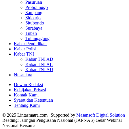
Pasuruan
Probolinggo
Sampang
Sidoarjo
Situbondo
Surabaya
Tuban
Tulungagung
Kabar Pendidikan
Kabar Polisi
Kabar TNI
Kabar TNI AD
Kabar TNI AL
Kabar TNI AU
Nusantara
Dewan Redaksi
Kebijakan Privasi
Kontak Kami
Syarat dan Ketentuan
Tentang Kami
© 2025 Lintasmatra.com | Supported by
Masansoft Digital Solution
Reading:
Jaringan Pengusaha Nasional (JAPNAS) Gelar Webinar
Nasional Bersama