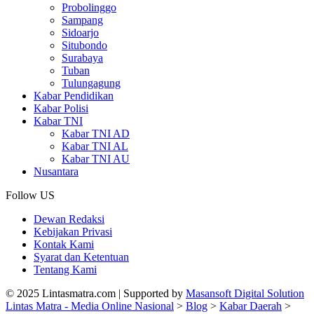
Probolinggo
Sampang
Sidoarjo
Situbondo
Surabaya
Tuban
Tulungagung
Kabar Pendidikan
Kabar Polisi
Kabar TNI
Kabar TNI AD
Kabar TNI AL
Kabar TNI AU
Nusantara
Follow US
Dewan Redaksi
Kebijakan Privasi
Kontak Kami
Syarat dan Ketentuan
Tentang Kami
© 2025 Lintasmatra.com | Supported by
Masansoft Digital Solution
Lintas Matra - Media Online Nasional
>
Blog
>
Kabar Daerah
>