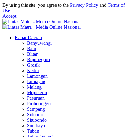
By using this site, you agree to the
Privacy Policy
and
Terms of
Use
.
Accept
Kabar Daerah
Banyuwangi
Batu
Blitar
Bojonegoro
Gresik
Kediri
Lamongan
Lumajang
Malang
Mojokerto
Pasuruan
Probolinggo
Sampang
Sidoarjo
Situbondo
Surabaya
Tuban
Tulungagung