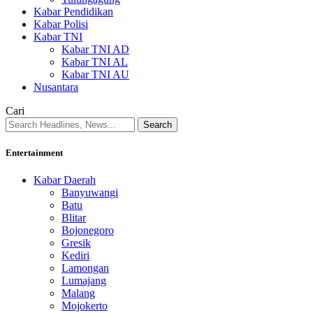
Kabar Pendidikan
Kabar Polisi
Kabar TNI
Kabar TNI AD
Kabar TNI AL
Kabar TNI AU
Nusantara
Cari
Entertainment
Kabar Daerah
Banyuwangi
Batu
Blitar
Bojonegoro
Gresik
Kediri
Lamongan
Lumajang
Malang
Mojokerto