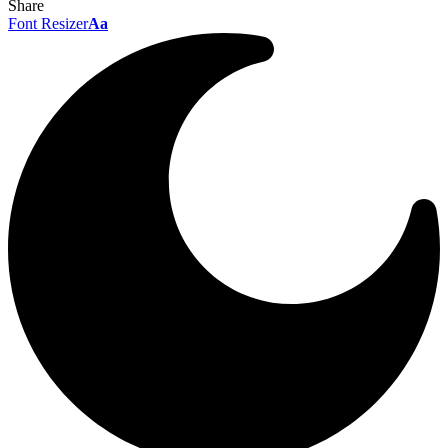
Share
Font Resizer
Aa