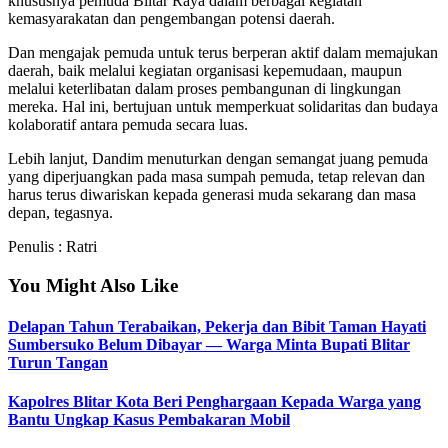
khususnya pemuda Blitar Raya dalam berbagai kegiatan
kemasyarakatan dan pengembangan potensi daerah.
Dan mengajak pemuda untuk terus berperan aktif dalam memajukan
daerah, baik melalui kegiatan organisasi kepemudaan, maupun
melalui keterlibatan dalam proses pembangunan di lingkungan
mereka. Hal ini, bertujuan untuk memperkuat solidaritas dan budaya
kolaboratif antara pemuda secara luas.
Lebih lanjut, Dandim menuturkan dengan semangat juang pemuda
yang diperjuangkan pada masa sumpah pemuda, tetap relevan dan
harus terus diwariskan kepada generasi muda sekarang dan masa
depan, tegasnya.
Penulis : Ratri
You Might Also Like
Delapan Tahun Terabaikan, Pekerja dan Bibit Taman Hayati
Sumbersuko Belum Dibayar — Warga Minta Bupati Blitar
Turun Tangan
Kapolres Blitar Kota Beri Penghargaan Kepada Warga yang
Bantu Ungkap Kasus Pembakaran Mobil