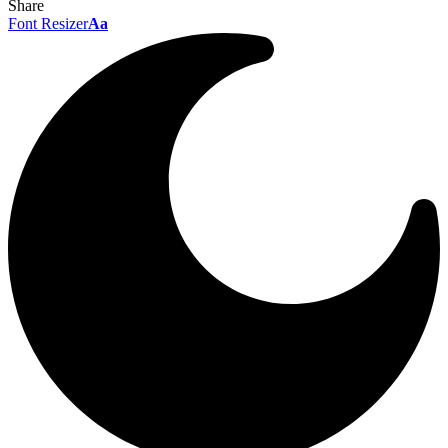
Share
Font Resizer
Aa