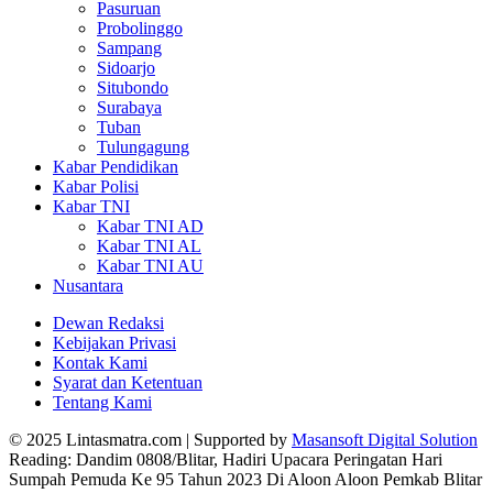
Pasuruan
Probolinggo
Sampang
Sidoarjo
Situbondo
Surabaya
Tuban
Tulungagung
Kabar Pendidikan
Kabar Polisi
Kabar TNI
Kabar TNI AD
Kabar TNI AL
Kabar TNI AU
Nusantara
Dewan Redaksi
Kebijakan Privasi
Kontak Kami
Syarat dan Ketentuan
Tentang Kami
© 2025 Lintasmatra.com | Supported by
Masansoft Digital Solution
Reading:
Dandim 0808/Blitar, Hadiri Upacara Peringatan Hari
Sumpah Pemuda Ke 95 Tahun 2023 Di Aloon Aloon Pemkab Blitar