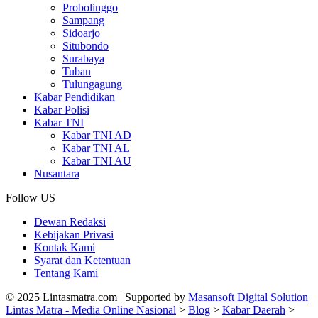
Probolinggo
Sampang
Sidoarjo
Situbondo
Surabaya
Tuban
Tulungagung
Kabar Pendidikan
Kabar Polisi
Kabar TNI
Kabar TNI AD
Kabar TNI AL
Kabar TNI AU
Nusantara
Follow US
Dewan Redaksi
Kebijakan Privasi
Kontak Kami
Syarat dan Ketentuan
Tentang Kami
© 2025 Lintasmatra.com | Supported by
Masansoft Digital Solution
Lintas Matra - Media Online Nasional
>
Blog
>
Kabar Daerah
>