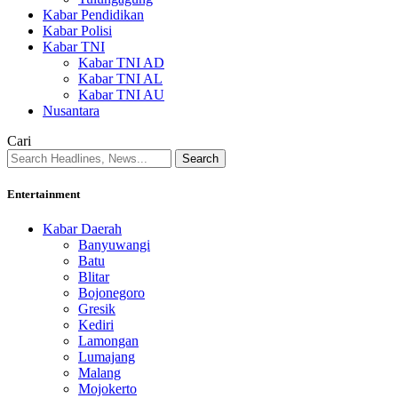
Kabar Pendidikan
Kabar Polisi
Kabar TNI
Kabar TNI AD
Kabar TNI AL
Kabar TNI AU
Nusantara
Cari
Entertainment
Kabar Daerah
Banyuwangi
Batu
Blitar
Bojonegoro
Gresik
Kediri
Lamongan
Lumajang
Malang
Mojokerto