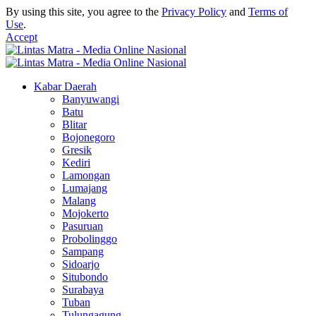
By using this site, you agree to the
Privacy Policy
and
Terms of
Use
.
Accept
Kabar Daerah
Banyuwangi
Batu
Blitar
Bojonegoro
Gresik
Kediri
Lamongan
Lumajang
Malang
Mojokerto
Pasuruan
Probolinggo
Sampang
Sidoarjo
Situbondo
Surabaya
Tuban
Tulungagung