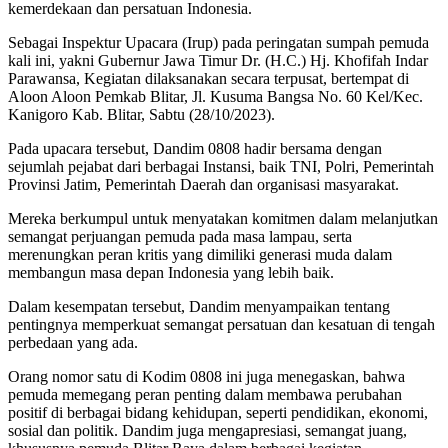
kemerdekaan dan persatuan Indonesia.
Sebagai Inspektur Upacara (Irup) pada peringatan sumpah pemuda
kali ini, yakni Gubernur Jawa Timur Dr. (H.C.) Hj. Khofifah Indar
Parawansa, Kegiatan dilaksanakan secara terpusat, bertempat di
Aloon Aloon Pemkab Blitar, Jl. Kusuma Bangsa No. 60 Kel/Kec.
Kanigoro Kab. Blitar, Sabtu (28/10/2023).
Pada upacara tersebut, Dandim 0808 hadir bersama dengan
sejumlah pejabat dari berbagai Instansi, baik TNI, Polri, Pemerintah
Provinsi Jatim, Pemerintah Daerah dan organisasi masyarakat.
Mereka berkumpul untuk menyatakan komitmen dalam melanjutkan
semangat perjuangan pemuda pada masa lampau, serta
merenungkan peran kritis yang dimiliki generasi muda dalam
membangun masa depan Indonesia yang lebih baik.
Dalam kesempatan tersebut, Dandim menyampaikan tentang
pentingnya memperkuat semangat persatuan dan kesatuan di tengah
perbedaan yang ada.
Orang nomor satu di Kodim 0808 ini juga menegaskan, bahwa
pemuda memegang peran penting dalam membawa perubahan
positif di berbagai bidang kehidupan, seperti pendidikan, ekonomi,
sosial dan politik. Dandim juga mengapresiasi, semangat juang,