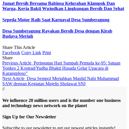
Jumat Bersih Bersama Babinsa Kelurahan Klampok Dan
Warga, Kerja Bakti Wujudkan Lingkungan Bersih Dan Sehat
Sepeda Motor Raib Saat Karnaval Desa Sumberagung
Desa Sumberagung Rayakan Bersih Desa dengan Kirab
Budaya Meriah
Share This Article
Facebook
Copy Link
Print
Share
Previous Article
Peringatan Hari Sumpah Pemuda ke-95: Satuan
Yonkes 2 Kostrad/Yudha Bhakti Husada Gelar Upacara di
Karangploso”
Next Article
Desa Sempol Meriahkan Maulid Nabi Muhammad
SAW dengan Kegiatan Majelis Sholawat SNI
//
We influence 20 million users and is the number one business
and technology news network on the planet
Sign Up for Our Newsletter
Subscribe to our newsletter to get our newest articles instantly!