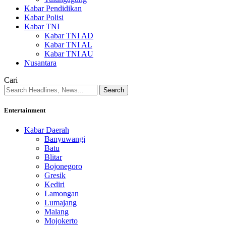
Kabar Pendidikan
Kabar Polisi
Kabar TNI
Kabar TNI AD
Kabar TNI AL
Kabar TNI AU
Nusantara
Cari
Entertainment
Kabar Daerah
Banyuwangi
Batu
Blitar
Bojonegoro
Gresik
Kediri
Lamongan
Lumajang
Malang
Mojokerto