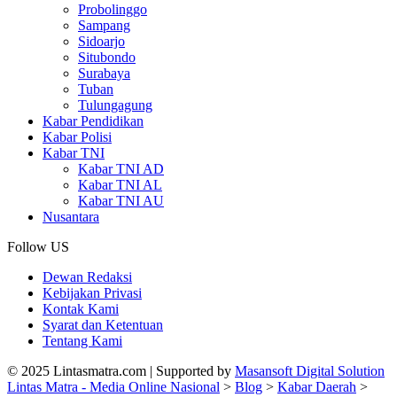
Probolinggo
Sampang
Sidoarjo
Situbondo
Surabaya
Tuban
Tulungagung
Kabar Pendidikan
Kabar Polisi
Kabar TNI
Kabar TNI AD
Kabar TNI AL
Kabar TNI AU
Nusantara
Follow US
Dewan Redaksi
Kebijakan Privasi
Kontak Kami
Syarat dan Ketentuan
Tentang Kami
© 2025 Lintasmatra.com | Supported by
Masansoft Digital Solution
Lintas Matra - Media Online Nasional
>
Blog
>
Kabar Daerah
>