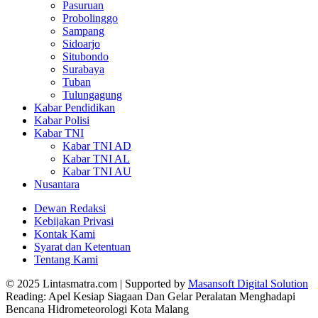
Pasuruan
Probolinggo
Sampang
Sidoarjo
Situbondo
Surabaya
Tuban
Tulungagung
Kabar Pendidikan
Kabar Polisi
Kabar TNI
Kabar TNI AD
Kabar TNI AL
Kabar TNI AU
Nusantara
Dewan Redaksi
Kebijakan Privasi
Kontak Kami
Syarat dan Ketentuan
Tentang Kami
© 2025 Lintasmatra.com | Supported by
Masansoft Digital Solution
Reading:
Apel Kesiap Siagaan Dan Gelar Peralatan Menghadapi
Bencana Hidrometeorologi Kota Malang