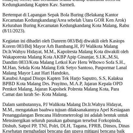
Kedungkandang Kapten Kav. Sarmeli.
Bertempat di Lapangan Sepak Bola Buring (Belakang Kantor
Kecamatan Kedungkandang/Area sebelah Utara GOR Ken Arok)
Kelurahan Buring Kecamatan Kedungkandang Kota Malang, Rabu
(8/11/2023).
Kegiatan ini dihadiri oleh Danrem 083/Bdj diwakili oleh Kasiops
Korem 083/Bdj Mayor Arh Bambang.H, PJ Walikota Malang
Dr.Ir.Wahyu Hidayat, M.M., Kapolresta Malang Kota diwakili oleh
Wakaporesta Malang Kota AKBP Apip Ginanjar, S.I.K.,M.Si,
Dandim 0833/Kota Malang Letkol Kav Heru Wibowo Sofa S.H.,
M.Han, Sekda Kota Malang Erik Setyo Santoso, Paspormar Lanal
Malang Mayor Laut Hari Handoko,
Kasubsi Angud Disops Kapten Tek Harjo Saputro, S.S, Kalaksa
BPBD Kota Malang Drs. Prayitno, M.A.P, Jajaran Kepala OPD
Pemkot Malang, Jajaran Kapolsek Polresta Malang Kota, Para
Camat dan lurah Se- Kota Malang.
Dalam sambutannya, PJ Walikota Malang Dr.Ir.Wahyu Hidayat,
M.M., mengatakan baahwa tujuan dilaksanakannya Apel Kesiagaan
Penanggulangan Bencana Hidrometerologi ini adalah bentuk untuk
Mensinergikan seluruh pasukan gabungan tersebut Forkopinda,
Dishub, Satpol PP, TNI, Polri, DLH, Tagana, FPRB, Dinsos, Dinas
Kesehatan menghadapi bencana dan upaya mitigasi bencana baik