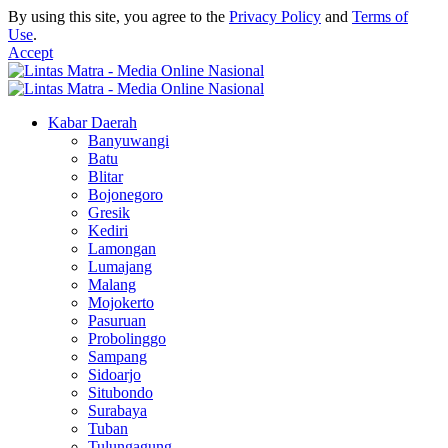
By using this site, you agree to the
Privacy Policy
and
Terms of
Use
.
Accept
Kabar Daerah
Banyuwangi
Batu
Blitar
Bojonegoro
Gresik
Kediri
Lamongan
Lumajang
Malang
Mojokerto
Pasuruan
Probolinggo
Sampang
Sidoarjo
Situbondo
Surabaya
Tuban
Tulungagung