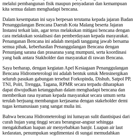
melalui pembangunan fisik maupun penyadaran dan kemampuan
kita semua dalam menghadapi bencana.
Dalam kesempatan ini saya berpesan terutama kepada jajaran Badan
Penanggulangan Bencana Daerah Kota Malang beserta Jajaran
Instansi terkait lain, agar terus melakukan mitigasi bencana dengan
cara melakukan sosialisasi dan pemberdayaan kepada masyarakat.
Penanganan Bencana ini adalah menjadi tanggung jawab bersama
semua pihak, keberhasilan Penanggulangan Bencana dengan
Penunjang sarana dan prasarana yang mumpuni, serta koordinasi
yang baik antara Stakholder dan masyarakat di rawan Bencana.
Saya berharap, dengan kegiatan Apel Kesiagaan Penanggulangan
Bencana Hidrometerologi ini adalah bentuk untuk Mensinergikan
seluruh pasukan gabungan tersebut Forkopinda, Dishub, Satpol PP,
TNI, Polri, Trengga, Tagana, RPMR secara terpadu diharapkan
dapat diwujudkan ketangguhan dalam menghadapi bencana dan
memberikan rasa nyaman kepada masyarakat secara umum serta
terulah berjuang membangun kerjasama dengan stakeholder demi
tugas kemanusiaan yang sangat mulia ini.
Bahwa bencana Hidrometerologi ini lumayan sulit diantisipasi dari
curah hujan yang tinggi secara berangsur-angsur sehingga
mengakibatkan luapan air menyebabkan banjir. Luapan air laut
kedaratan, penumpukan segdimentasi di sungai memudahkan