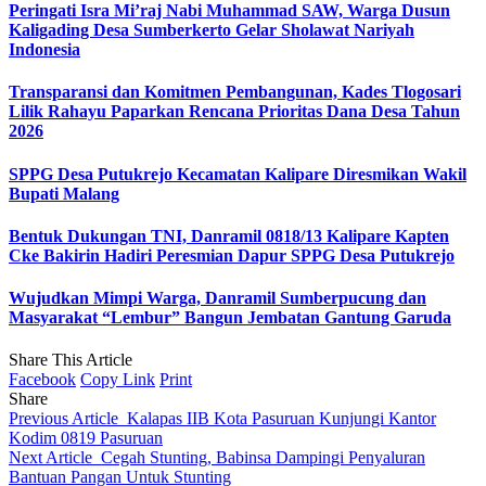
Peringati Isra Mi’raj Nabi Muhammad SAW, Warga Dusun
Kaligading Desa Sumberkerto Gelar Sholawat Nariyah
Indonesia
Transparansi dan Komitmen Pembangunan, Kades Tlogosari
Lilik Rahayu Paparkan Rencana Prioritas Dana Desa Tahun
2026
SPPG Desa Putukrejo Kecamatan Kalipare Diresmikan Wakil
Bupati Malang
Bentuk Dukungan TNI, Danramil 0818/13 Kalipare Kapten
Cke Bakirin Hadiri Peresmian Dapur SPPG Desa Putukrejo
Wujudkan Mimpi Warga, Danramil Sumberpucung dan
Masyarakat “Lembur” Bangun Jembatan Gantung Garuda
Share This Article
Facebook
Copy Link
Print
Share
Previous Article
Kalapas IIB Kota Pasuruan Kunjungi Kantor
Kodim 0819 Pasuruan
Next Article
Cegah Stunting, Babinsa Dampingi Penyaluran
Bantuan Pangan Untuk Stunting