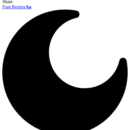
Share
Font Resizer
Aa