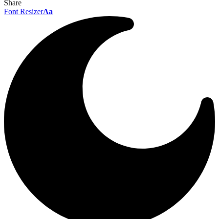
Share
Font Resizer
Aa