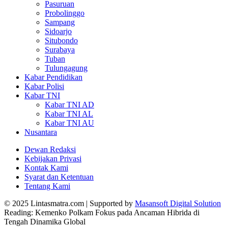
Pasuruan
Probolinggo
Sampang
Sidoarjo
Situbondo
Surabaya
Tuban
Tulungagung
Kabar Pendidikan
Kabar Polisi
Kabar TNI
Kabar TNI AD
Kabar TNI AL
Kabar TNI AU
Nusantara
Dewan Redaksi
Kebijakan Privasi
Kontak Kami
Syarat dan Ketentuan
Tentang Kami
© 2025 Lintasmatra.com | Supported by
Masansoft Digital Solution
Reading:
Kemenko Polkam Fokus pada Ancaman Hibrida di
Tengah Dinamika Global