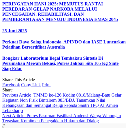
PERINGATAN HANI 2025: MEMUTUS RANTAI
PEREDARAN GELAP NARKOBA MELALUI
PENCEGAHAN, REHABILITASI, DAN
PEMBERANTASAN MENUJU INDONESIA EMAS 2045
25 Juni 2025
Perkuat Daya Saing Indonesia, APINDO dan IASE Luncurkan
Pelatihan Bersertifikat Australia
Bongkar Laboratorium Ilegal Tembakau Sintetis Di
Perumahan Mewah Bekasi, Polres Jakbar Sita 105 Kg Sinte
Siap Edar
Share This Article
Facebook
Copy Link
Print
Share
Previous Article
TMMD ke-126 Kodim 0818/Malang-Batu Gelar
Kegiatan Non Fisik Bintalrem 083/BDJ, Tanamkan Nilai
Kebangsaan dan Semangat Religi kepada Santri TPQ Al-Amien
Lebakharjo
Next Article
Polres Pasuruan Fasilitasi Audensi Warga Winongan
Tegaskan Komitmen Penegakkan Hukum dan Dialog
//