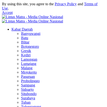
By using this site, you agree to the
Privacy Policy
and
Terms of
Use
.
Accept
Kabar Daerah
Banyuwangi
Batu
Blitar
Bojonegoro
Gresik
Kediri
Lamongan
Lumajang
Malang
Mojokerto
Pasuruan
Probolinggo
Sampang
Sidoarjo
Situbondo
Surabaya
Tuban
Tulungagung