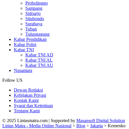
Probolinggo
Sampang
Sidoarjo
Situbondo
Surabaya
Tuban
Tulungagung
Kabar Pendidikan
Kabar Polisi
Kabar TNI
Kabar TNI AD
Kabar TNI AL
Kabar TNI AU
Nusantara
Follow US
Dewan Redaksi
Kebijakan Privasi
Kontak Kami
Syarat dan Ketentuan
Tentang Kami
© 2025 Lintasmatra.com | Supported by
Masansoft Digital Solution
Lintas Matra - Media Online Nasional
>
Blog
>
Jakarta
>
Kemenko