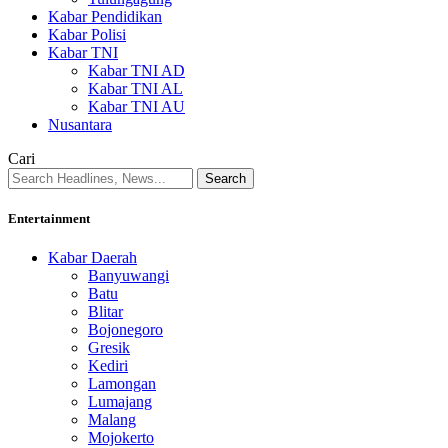
Kabar Pendidikan
Kabar Polisi
Kabar TNI
Kabar TNI AD
Kabar TNI AL
Kabar TNI AU
Nusantara
Cari
Entertainment
Kabar Daerah
Banyuwangi
Batu
Blitar
Bojonegoro
Gresik
Kediri
Lamongan
Lumajang
Malang
Mojokerto