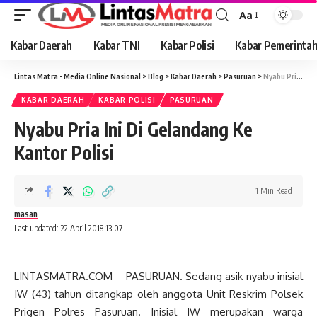
Aa
Font
Resizer
Kabar Daerah
Kabar TNI
Kabar Polisi
Kabar Pemerinta
Lintas Matra - Media Online Nasional
>
Blog
>
Kabar Daerah
>
Pasuruan
>
Nyabu Pria Ini Di Gelandang Ke Kantor Polisi
KABAR DAERAH
KABAR POLISI
PASURUAN
Nyabu Pria Ini Di Gelandang Ke
Kantor Polisi
1 Min Read
masan
Last updated: 22 April 2018 13:07
LINTASMATRA.COM – PASURUAN. Sedang asik nyabu inisial
IW (43) tahun ditangkap oleh anggota Unit Reskrim Polsek
Prigen Polres Pasuruan. Inisial IW merupakan warga