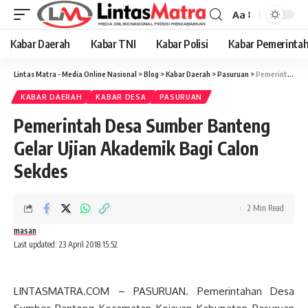
Aa
Font
Resizer
Kabar Daerah
Kabar TNI
Kabar Polisi
Kabar Pemerinta
Lintas Matra - Media Online Nasional
>
Blog
>
Kabar Daerah
>
Pasuruan
>
Pemerintah Desa Sumber Banteng Gelar Ujian Akademik Bagi Calon Sekdes
KABAR DAERAH
KABAR DESA
PASURUAN
Pemerintah Desa Sumber Banteng
Gelar Ujian Akademik Bagi Calon
Sekdes
2 Min Read
masan
Last updated: 23 April 2018 15:52
LINTASMATRA.COM – PASURUAN. Pemerintahan Desa