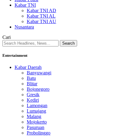
Kabar TNI
Kabar TNI AD
Kabar TNI AL
Kabar TNI AU
Nusantara
Cari
Entertainment
Kabar Daerah
Banyuwangi
Batu
Blitar
Bojonegoro
Gresik
Kediri
Lamongan
Lumajang
Malang
Mojokerto
Pasuruan
Probolinggo