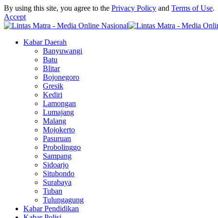
By using this site, you agree to the
Privacy Policy
and
Terms of Use
.
Accept
Kabar Daerah
Banyuwangi
Batu
Blitar
Bojonegoro
Gresik
Kediri
Lamongan
Lumajang
Malang
Mojokerto
Pasuruan
Probolinggo
Sampang
Sidoarjo
Situbondo
Surabaya
Tuban
Tulungagung
Kabar Pendidikan
Kabar Polisi