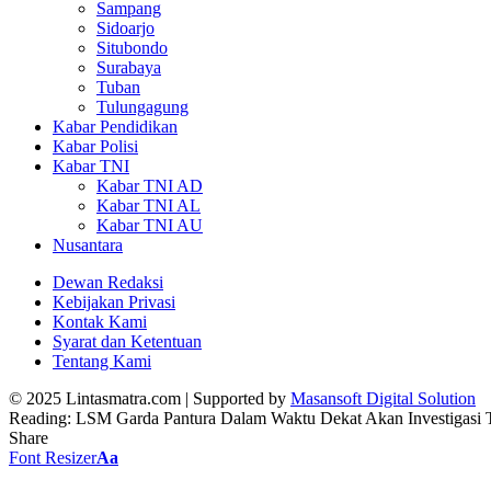
Sampang
Sidoarjo
Situbondo
Surabaya
Tuban
Tulungagung
Kabar Pendidikan
Kabar Polisi
Kabar TNI
Kabar TNI AD
Kabar TNI AL
Kabar TNI AU
Nusantara
Dewan Redaksi
Kebijakan Privasi
Kontak Kami
Syarat dan Ketentuan
Tentang Kami
© 2025 Lintasmatra.com | Supported by
Masansoft Digital Solution
Reading:
LSM Garda Pantura Dalam Waktu Dekat Akan Investigasi 
Share
Font Resizer
Aa