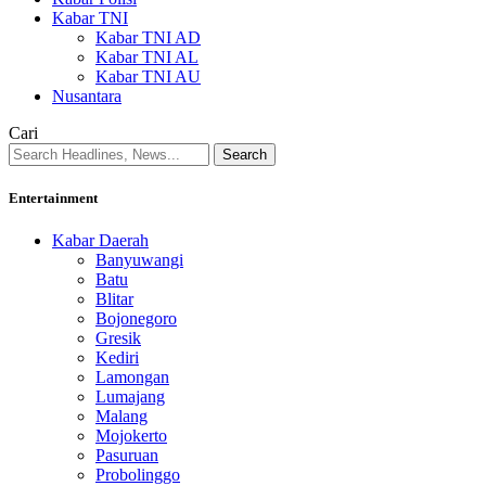
Kabar TNI
Kabar TNI AD
Kabar TNI AL
Kabar TNI AU
Nusantara
Cari
Entertainment
Kabar Daerah
Banyuwangi
Batu
Blitar
Bojonegoro
Gresik
Kediri
Lamongan
Lumajang
Malang
Mojokerto
Pasuruan
Probolinggo