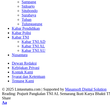
Sampang
Sidoarjo
Situbondo
Surabaya
Tuban
Tulungagung
Kabar Pendidikan
Kabar Polisi
Kabar TNI
Kabar TNI AD
Kabar TNI AL
Kabar TNI AU
Nusantara
Dewan Redaksi
Kebijakan Privasi
Kontak Kami
Syarat dan Ketentuan
Tentang Kami
© 2025 Lintasmatra.com | Supported by
Masansoft Digital Solution
Reading:
Prajurit Pangkalan TNI AL Semarang Ikuti Karya Bhakti T
Share
Font
Aa
Resizer