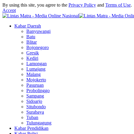
By using this site, you agree to the
Privacy Policy
and
Terms of Use
.
Accept
Kabar Daerah
Banyuwangi
Batu
Blitar
Bojonegoro
Gresik
Kediri
Lamongan
Lumajang
Malang
Mojokerto
Pasuruan
Probolinggo
Sampang
Sidoarjo
Situbondo
Surabaya
Tuban
Tulungagung
Kabar Pendidikan
Kabar Polisi