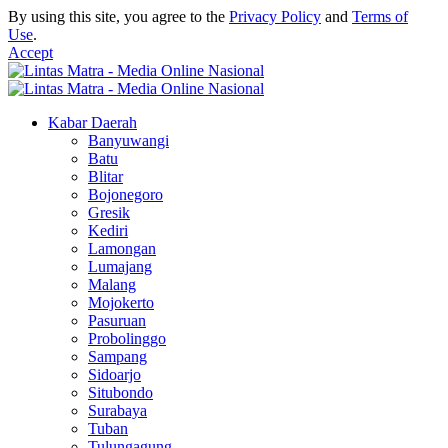
By using this site, you agree to the
Privacy Policy
and
Terms of
Use
.
Accept
Kabar Daerah
Banyuwangi
Batu
Blitar
Bojonegoro
Gresik
Kediri
Lamongan
Lumajang
Malang
Mojokerto
Pasuruan
Probolinggo
Sampang
Sidoarjo
Situbondo
Surabaya
Tuban
Tulungagung