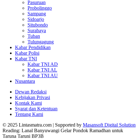
Pasuruan
Probolinggo
Sampang
Sidoarjo
Situbondo
Surabaya
Tuban
Tulungagung
Kabar Pendidikan
Kabar Polisi
Kabar TNI
Kabar TNI AD
Kabar TNI AL
Kabar TNI AU
Nusantara
Dewan Redaksi
Kebijakan Privasi
Kontak Kami
Syarat dan Ketentuan
Tentang Kami
© 2025 Lintasmatra.com | Supported by
Masansoft Digital Solution
Reading:
Lanal Banyuwangi Gelar Pondok Ramadhan untuk
Taruna Taruni BP3B