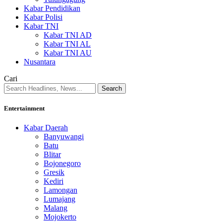
Kabar Pendidikan
Kabar Polisi
Kabar TNI
Kabar TNI AD
Kabar TNI AL
Kabar TNI AU
Nusantara
Cari
Entertainment
Kabar Daerah
Banyuwangi
Batu
Blitar
Bojonegoro
Gresik
Kediri
Lamongan
Lumajang
Malang
Mojokerto