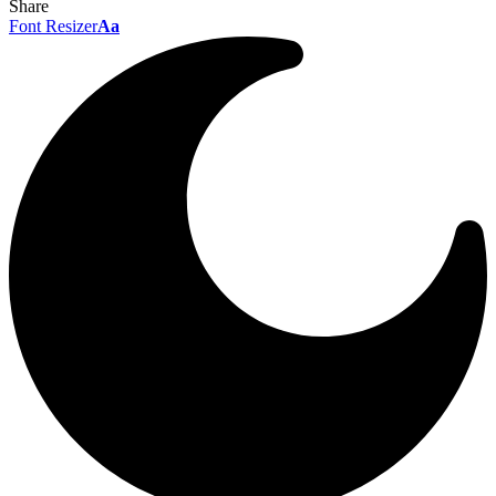
Share
Font Resizer
Aa