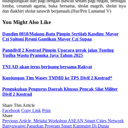
dilangsungkan dari pagi dengan diawali senam pagi ringan, berbagai
lomba, ceramah agama, buka bersama, sholat magrib, sholat isya
dan diakhiri sholat tarawih berjamaah.(Har/Pen Lantamal V)
You Might Also Like
Dandim 0818/Malang-Batu Pimpin Sertijab Kasdim: Mayor
Czi Sultoni Resmi Gantikan Mayor Czi Supaa
Pangdivif 2 Kostrad Pimpin Upacara gerak jalan Tonting
Yudha Wastu Pramuka Jaya Tahun 2025
TNI AD akan terus berjuang bersama Rakyat
Kunjungan Tim Wasev TMMD ke TPS Divif 2 Kostrad*
Pengukuhan Pengurus Daerah Khusus Pencak Silat Militer
Divif 2 Kostrad
Share This Article
Facebook
Copy Link
Print
Share
Previous Article
Melalui Workshop ASEAN Smart Cities Network
Banyuwangi Paparkan Program Smart Kampung Di Dunia