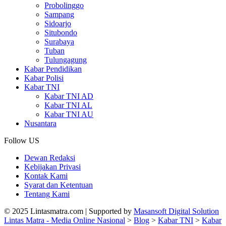
Probolinggo
Sampang
Sidoarjo
Situbondo
Surabaya
Tuban
Tulungagung
Kabar Pendidikan
Kabar Polisi
Kabar TNI
Kabar TNI AD
Kabar TNI AL
Kabar TNI AU
Nusantara
Follow US
Dewan Redaksi
Kebijakan Privasi
Kontak Kami
Syarat dan Ketentuan
Tentang Kami
© 2025 Lintasmatra.com | Supported by
Masansoft Digital Solution
Lintas Matra - Media Online Nasional
>
Blog
>
Kabar TNI
>
Kabar