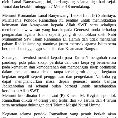
oleh Lanal Banyuwangi ini, berlangsung selama tiga hari sejak
Jumat dan berakhir minggu 27 Mei 2018 mendatang.
Menurut Komandan Lanal Banyuwangi Letkol Laut (P) Suhartaya,
M.Tr.Hanla Pondok Ramadhan itu penting untuk meningkatkan
keimanan dan ketaqwaan kepada Allah SWT serta sekaligus
memberikan wawasan yang luas kepada Generasi muda terhadap
pengamalan agama Islam seperti yang di contohkan oleh Nabi
Muhammad Saw Islam Rahmatan Lil’alamin dan tidak menganut
paham Radikalisme yg nantinya justru merusak agama Islam serta
berpotensi mengganggu stabilitas dan Keamanan Bangsa.
Sedangkan revolusi mental kepada para Taruna/i mengubah cara
pandang, pola pikir, sikap, perilaku dan cara kerja yg berorientasi
pada kemajuan dan kemoderenan dan membangun sikap optimistik
dalam menatap masa depan tanpa terpengaruh dengan kegiatan
kegiatan negatif seperti penggunaan dan pengedaran Narkoba yg
dapat menghancurkan masa depan generasi muda bangsa
Jadikanbulan ini sebagai bulan berbagi untuk mendapatkan
keridhoan Allah SWT,.
Menurut koordinator Letda Laut (P) Khusni M, Kegiatan pondok
Ramadhan diikuti 74 orang yang terdiri dari 70 Taruna dan 4 taruni
serta mendapat dukungan dari Takmir Masjid Nurul Umma.
Kegiatan selama pondok Ramadhan yang penuh berkah akan