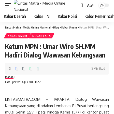
Aa
Font
Resizer
Kabar Daerah
Kabar TNI
Kabar Polisi
Kabar Pemerinta
Lintas Matra - Media Online Nasional
>
Blog
>
Kabar Umum
>
Ketum MPN : Umar Wiro SH.MM Hadiri Dialog Wawasan Kebangsaan
KABAR UMUM
NUSANTARA
Ketum MPN : Umar Wiro SH.MM
Hadiri Dialog Wawasan Kebangsaan
2 Min Read
masan
Last updated: 4 Juli 2018 16:52
LINTASMATRA.COM – JAKARTA. Dialog Wawasan
Kebangsaan yang di adakan Lemhanas RI Pusat berlangsung
mulai Senin (2/7 ) pagi hingga Kamis (5/7) di kantor pusat