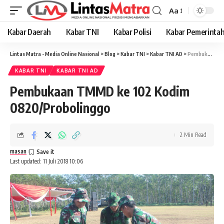
Aa
Font
Resizer
Kabar Daerah
Kabar TNI
Kabar Polisi
Kabar Pemerinta
Lintas Matra - Media Online Nasional
>
Blog
>
Kabar TNI
>
Kabar TNI AD
>
Pembukaan TMMD ke 102 Kodim 0820/Probolinggo
KABAR TNI
KABAR TNI AD
Pembukaan TMMD ke 102 Kodim
0820/Probolinggo
2 Min Read
masan
Last updated: 11 Juli 2018 10:06