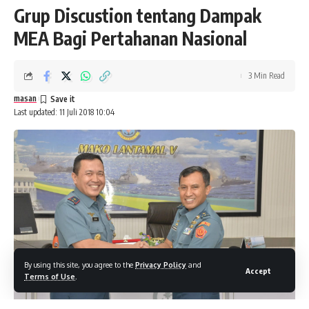
Grup Discustion tentang Dampak
MEA Bagi Pertahanan Nasional
3 Min Read
masan
Last updated: 11 Juli 2018 10:04
By using this site, you agree to the
Privacy Policy
and
Accept
Terms of Use
.