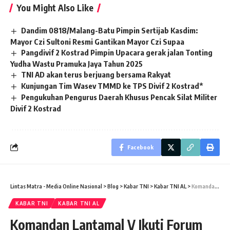
You Might Also Like
Dandim 0818/Malang-Batu Pimpin Sertijab Kasdim:
Mayor Czi Sultoni Resmi Gantikan Mayor Czi Supaa
Pangdivif 2 Kostrad Pimpin Upacara gerak jalan Tonting
Yudha Wastu Pramuka Jaya Tahun 2025
TNI AD akan terus berjuang bersama Rakyat
Kunjungan Tim Wasev TMMD ke TPS Divif 2 Kostrad*
Pengukuhan Pengurus Daerah Khusus Pencak Silat Militer
Divif 2 Kostrad
Facebook
Lintas Matra - Media Online Nasional
>
Blog
>
Kabar TNI
>
Kabar TNI AL
>
Komandan Lantamal V Ikuti Forum Grup Discustion tentang Dampak MEA Bagi Pertahanan Nasional
KABAR TNI
KABAR TNI AL
Komandan Lantamal V Ikuti Forum