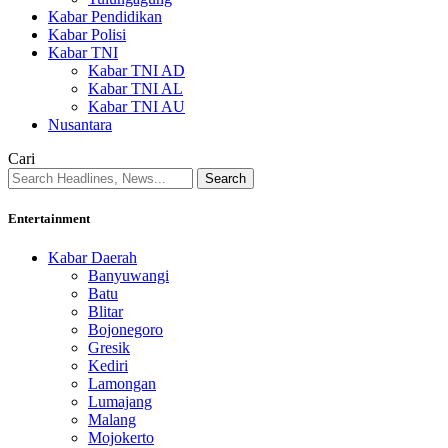
Kabar Pendidikan
Kabar Polisi
Kabar TNI
Kabar TNI AD
Kabar TNI AL
Kabar TNI AU
Nusantara
Cari
Entertainment
Kabar Daerah
Banyuwangi
Batu
Blitar
Bojonegoro
Gresik
Kediri
Lamongan
Lumajang
Malang
Mojokerto