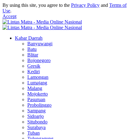
By using this site, you agree to the
Privacy Policy
and
Terms of
Use
.
Accept
Kabar Daerah
Banyuwangi
Batu
Blitar
Bojonegoro
Gresik
Kediri
Lamongan
Lumajang
Malang
Mojokerto
Pasuruan
Probolinggo
Sampang
Sidoarjo
Situbondo
Surabaya
Tuban
Tulungagung