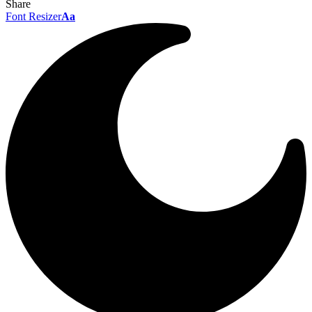
Share
Font Resizer
Aa