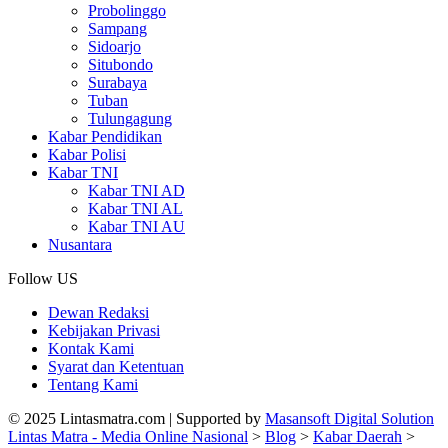
Probolinggo
Sampang
Sidoarjo
Situbondo
Surabaya
Tuban
Tulungagung
Kabar Pendidikan
Kabar Polisi
Kabar TNI
Kabar TNI AD
Kabar TNI AL
Kabar TNI AU
Nusantara
Follow US
Dewan Redaksi
Kebijakan Privasi
Kontak Kami
Syarat dan Ketentuan
Tentang Kami
© 2025 Lintasmatra.com | Supported by
Masansoft Digital Solution
Lintas Matra - Media Online Nasional
>
Blog
>
Kabar Daerah
>