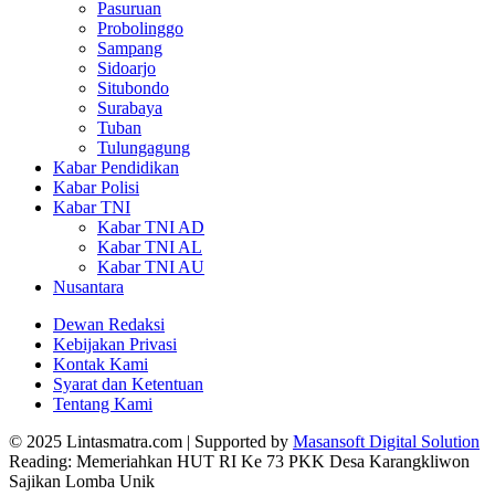
Pasuruan
Probolinggo
Sampang
Sidoarjo
Situbondo
Surabaya
Tuban
Tulungagung
Kabar Pendidikan
Kabar Polisi
Kabar TNI
Kabar TNI AD
Kabar TNI AL
Kabar TNI AU
Nusantara
Dewan Redaksi
Kebijakan Privasi
Kontak Kami
Syarat dan Ketentuan
Tentang Kami
© 2025 Lintasmatra.com | Supported by
Masansoft Digital Solution
Reading:
Memeriahkan HUT RI Ke 73 PKK Desa Karangkliwon
Sajikan Lomba Unik