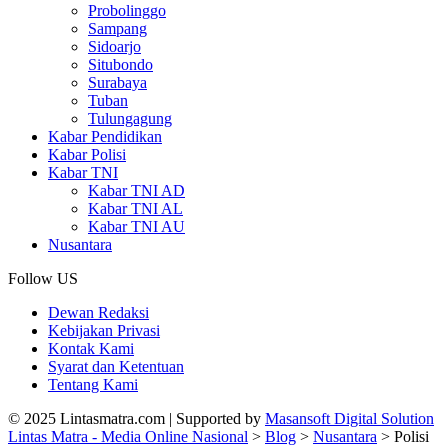
Probolinggo
Sampang
Sidoarjo
Situbondo
Surabaya
Tuban
Tulungagung
Kabar Pendidikan
Kabar Polisi
Kabar TNI
Kabar TNI AD
Kabar TNI AL
Kabar TNI AU
Nusantara
Follow US
Dewan Redaksi
Kebijakan Privasi
Kontak Kami
Syarat dan Ketentuan
Tentang Kami
© 2025 Lintasmatra.com | Supported by
Masansoft Digital Solution
Lintas Matra - Media Online Nasional
>
Blog
>
Nusantara
>
Polisi