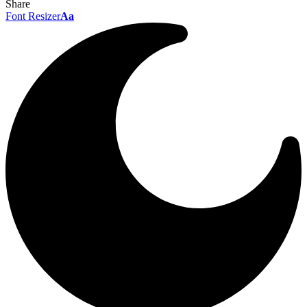
Share
Font Resizer
Aa