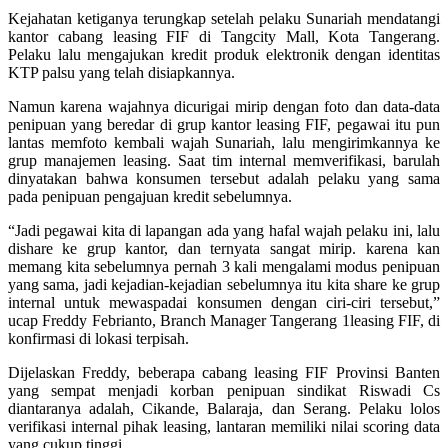
Kejahatan ketiganya terungkap setelah pelaku Sunariah mendatangi
kantor cabang leasing FIF di Tangcity Mall, Kota Tangerang.
Pelaku lalu mengajukan kredit produk elektronik dengan identitas
KTP palsu yang telah disiapkannya.
Namun karena wajahnya dicurigai mirip dengan foto dan data-data
penipuan yang beredar di grup kantor leasing FIF, pegawai itu pun
lantas memfoto kembali wajah Sunariah, lalu mengirimkannya ke
grup manajemen leasing. Saat tim internal memverifikasi, barulah
dinyatakan bahwa konsumen tersebut adalah pelaku yang sama
pada penipuan pengajuan kredit sebelumnya.
“Jadi pegawai kita di lapangan ada yang hafal wajah pelaku ini, lalu
dishare ke grup kantor, dan ternyata sangat mirip. karena kan
memang kita sebelumnya pernah 3 kali mengalami modus penipuan
yang sama, jadi kejadian-kejadian sebelumnya itu kita share ke grup
internal untuk mewaspadai konsumen dengan ciri-ciri tersebut,”
ucap Freddy Febrianto, Branch Manager Tangerang 1leasing FIF, di
konfirmasi di lokasi terpisah.
Dijelaskan Freddy, beberapa cabang leasing FIF Provinsi Banten
yang sempat menjadi korban penipuan sindikat Riswadi Cs
diantaranya adalah, Cikande, Balaraja, dan Serang. Pelaku lolos
verifikasi internal pihak leasing, lantaran memiliki nilai scoring data
yang cukup tinggi.