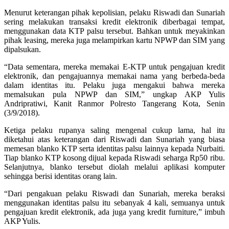
Menurut keterangan pihak kepolisian, pelaku Riswadi dan Sunariah
sering melakukan transaksi kredit elektronik diberbagai tempat,
menggunakan data KTP palsu tersebut. Bahkan untuk meyakinkan
pihak leasing, mereka juga melampirkan kartu NPWP dan SIM yang
dipalsukan.
“Data sementara, mereka memakai E-KTP untuk pengajuan kredit
elektronik, dan pengajuannya memakai nama yang berbeda-beda
dalam identitas itu. Pelaku juga mengakui bahwa mereka
memalsukan pula NPWP dan SIM,” ungkap AKP Yulis
Andripratiwi, Kanit Ranmor Polresto Tangerang Kota, Senin
(3/9/2018).
Ketiga pelaku rupanya saling mengenal cukup lama, hal itu
diketahui atas keterangan dari Riswadi dan Sunariah yang biasa
memesan blanko KTP serta identitas palsu lainnya kepada Nurbaiti.
Tiap blanko KTP kosong dijual kepada Riswadi seharga Rp50 ribu.
Selanjutnya, blanko tersebut diolah melalui aplikasi komputer
sehingga berisi identitas orang lain.
“Dari pengakuan pelaku Riswadi dan Sunariah, mereka beraksi
menggunakan identitas palsu itu sebanyak 4 kali, semuanya untuk
pengajuan kredit elektronik, ada juga yang kredit furniture,” imbuh
AKP Yulis.