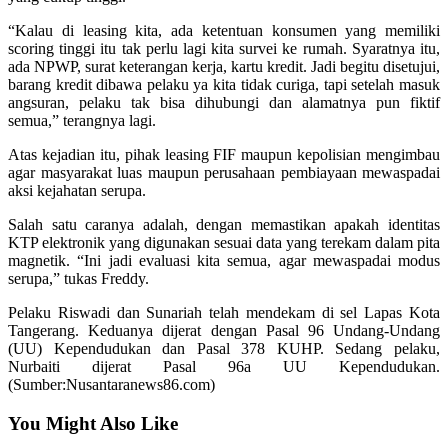
“Kalau di leasing kita, ada ketentuan konsumen yang memiliki
scoring tinggi itu tak perlu lagi kita survei ke rumah. Syaratnya itu,
ada NPWP, surat keterangan kerja, kartu kredit. Jadi begitu disetujui,
barang kredit dibawa pelaku ya kita tidak curiga, tapi setelah masuk
angsuran, pelaku tak bisa dihubungi dan alamatnya pun fiktif
semua,” terangnya lagi.
Atas kejadian itu, pihak leasing FIF maupun kepolisian mengimbau
agar masyarakat luas maupun perusahaan pembiayaan mewaspadai
aksi kejahatan serupa.
Salah satu caranya adalah, dengan memastikan apakah identitas
KTP elektronik yang digunakan sesuai data yang terekam dalam pita
magnetik. “Ini jadi evaluasi kita semua, agar mewaspadai modus
serupa,” tukas Freddy.
Pelaku Riswadi dan Sunariah telah mendekam di sel Lapas Kota
Tangerang. Keduanya dijerat dengan Pasal 96 Undang-Undang
(UU) Kependudukan dan Pasal 378 KUHP. Sedang pelaku,
Nurbaiti dijerat Pasal 96a UU Kependudukan.
(Sumber:Nusantaranews86.com)
You Might Also Like