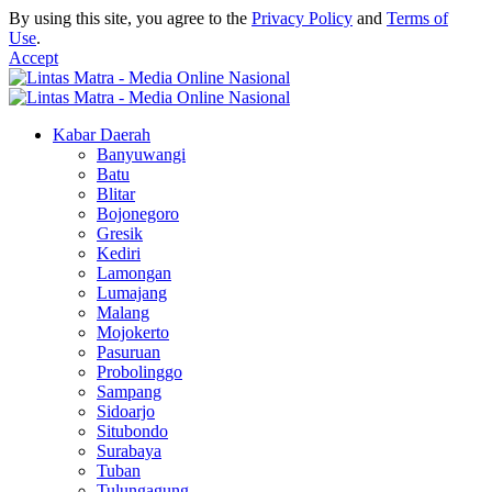
By using this site, you agree to the
Privacy Policy
and
Terms of
Use
.
Accept
Kabar Daerah
Banyuwangi
Batu
Blitar
Bojonegoro
Gresik
Kediri
Lamongan
Lumajang
Malang
Mojokerto
Pasuruan
Probolinggo
Sampang
Sidoarjo
Situbondo
Surabaya
Tuban
Tulungagung