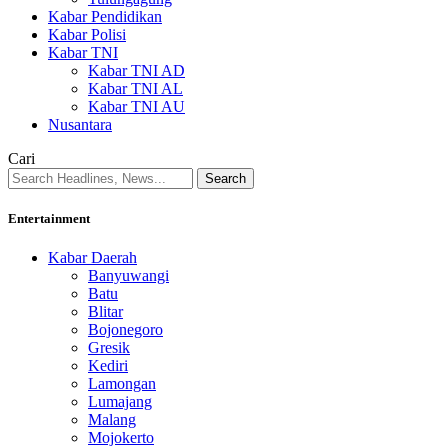
Kabar Pendidikan
Kabar Polisi
Kabar TNI
Kabar TNI AD
Kabar TNI AL
Kabar TNI AU
Nusantara
Cari
Entertainment
Kabar Daerah
Banyuwangi
Batu
Blitar
Bojonegoro
Gresik
Kediri
Lamongan
Lumajang
Malang
Mojokerto