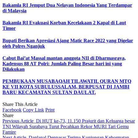
Bakamla RI Jemput Dua Nelayan Indonesia Yang Terdampar
di Malaysia
Bakamla RI Evakuasi Korban Kecelakaan 2 Kapal di Laut
Timor
Bupati Berikan Apresiasi Ajang Matic Race 2022 yang Digelar
oleh Polres Nganjuk
Cabut Bai’at Massal mantan anggota NII di Dharmasraya,
Kadensus 88 AT Polri: Jumlah Paling Besar hari ini yang
Dilakukan
PEMBUKAAN MUSABAQAH TILAWATIL QURAN MTQ
KE VII KOTA SUBULUSSALAM, BERPUSAT DI JAMBI
BARU KECAMATAN SULTAN DAULAT.
Share This Article
Facebook
Copy Link
Print
Share
Previous Article
Di HUT ke-73, 11.150 Prajurit dan Keluarga besar
TNI Wilayah Surabaya Turut Pecahkan Rekor MURI Tari Gemu
Famire
Next Article
Danlanal Denpasar Terima Kunjungan Kehormatan