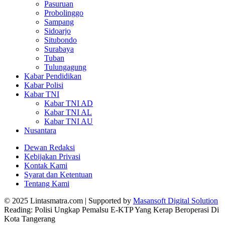
Pasuruan
Probolinggo
Sampang
Sidoarjo
Situbondo
Surabaya
Tuban
Tulungagung
Kabar Pendidikan
Kabar Polisi
Kabar TNI
Kabar TNI AD
Kabar TNI AL
Kabar TNI AU
Nusantara
Dewan Redaksi
Kebijakan Privasi
Kontak Kami
Syarat dan Ketentuan
Tentang Kami
© 2025 Lintasmatra.com | Supported by
Masansoft Digital Solution
Reading:
Polisi Ungkap Pemalsu E-KTP Yang Kerap Beroperasi Di
Kota Tangerang