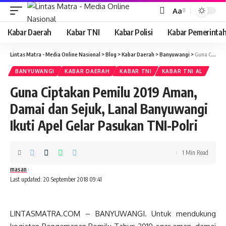
Aa
Font
Resizer
Kabar Daerah
Kabar TNI
Kabar Polisi
Kabar Pemerinta
Lintas Matra - Media Online Nasional
>
Blog
>
Kabar Daerah
>
Banyuwangi
>
Guna Ciptakan Pemilu 2019 Aman, Damai dan Sejuk, Lanal Banyuwangi Ikuti Apel Gelar Pasukan TNI-Polri
BANYUWANGI
KABAR DAERAH
KABAR TNI
KABAR TNI AL
Guna Ciptakan Pemilu 2019 Aman,
Damai dan Sejuk, Lanal Banyuwangi
Ikuti Apel Gelar Pasukan TNI-Polri
1 Min Read
masan
Last updated: 20 September 2018 09:41
LINTASMATRA.COM – BANYUWANGI. Untuk mendukung