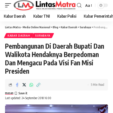
Aa
Font
Resizer
Kabar Daerah
Kabar TNI
Kabar Polisi
Kabar Pemerinta
Lintas Matra - Media Online Nasional
>
Blog
>
Kabar Daerah
>
Surabaya
>
Pembangunan Di Daerah Bupati Dan Walikota Hendaknya Berpedoman Dan Mengacu Pada Visi Fan Misi Presiden
KABAR DAERAH
SURABAYA
Pembangunan Di Daerah Bupati Dan
Walikota Hendaknya Berpedoman
Dan Mengacu Pada Visi Fan Misi
Presiden
5 Min Read
masan
Last updated: 24 September 2018 16:00