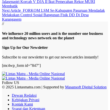
Jalasenastri Korcab V DJA II Ikut Pemecahan Rekor MURI
Membatik
Next Article
FORKOM LSM Se-Kabupaten Pasuruan Mendadak
Melakukan Control Sosial Bangunan Fisik DD Di Desa
Karangasem
//
We influence 20 million users and is the number one business
and technology news network on the planet
Sign Up for Our Newsletter
Subscribe to our newsletter to get our newest articles instantly!
[mc4wp_form id=”847″]
Follow US
© 2025 Lintasmatra.com | Supported by
Masansoft Digital Solution
Dewan Redaksi
Kebijakan Privasi
Kontak Kami
Syarat dan Ketentuan