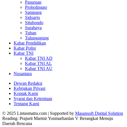
Pasuruan
Probolinggo
Sampang
Sidoarjo
Situbondo
Surabaya
Tuban
Tulungagung
Kabar Pendidikan
Kabar Polisi
Kabar TNI
Kabar TNI AD
Kabar TNI AL
Kabar TNI AU
Nusantara
Dewan Redaksi
Kebijakan Privasi
Kontak Kami
Syarat dan Ketentuan
Tentang Kami
© 2025 Lintasmatra.com | Supported by
Masansoft Digital Solution
Reading:
Prajurit Marinir Yonmarhanlan V Berangkat Menuju
Daerah Bencana