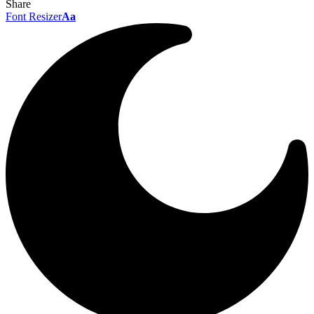
Share
Font Resizer
Aa