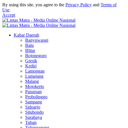
By using this site, you agree to the
Privacy Policy
and
Terms of
Use
.
Accept
Kabar Daerah
Banyuwangi
Batu
Blitar
Bojonegoro
Gresik
Kediri
Lamongan
Lumajang
Malang
Mojokerto
Pasuruan
Probolinggo
Sampang
Sidoarjo
Situbondo
Surabaya
Tuban
Tulungagung