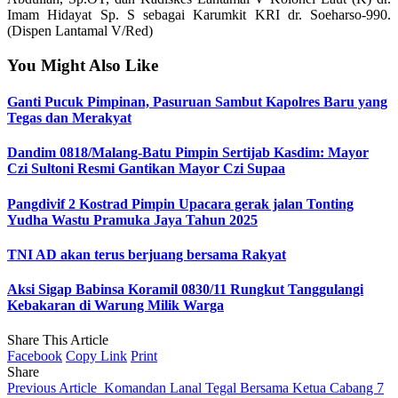
Imam Hidayat Sp. S sebagai Karumkit KRI dr. Soeharso-990.
(Dispen Lantamal V/Red)
You Might Also Like
Ganti Pucuk Pimpinan, Pasuruan Sambut Kapolres Baru yang
Tegas dan Merakyat
Dandim 0818/Malang-Batu Pimpin Sertijab Kasdim: Mayor
Czi Sultoni Resmi Gantikan Mayor Czi Supaa
Pangdivif 2 Kostrad Pimpin Upacara gerak jalan Tonting
Yudha Wastu Pramuka Jaya Tahun 2025
TNI AD akan terus berjuang bersama Rakyat
Aksi Sigap Babinsa Koramil 0830/11 Rungkut Tanggulangi
Kebakaran di Warung Milik Warga
Share This Article
Facebook
Copy Link
Print
Share
Previous Article
Komandan Lanal Tegal Bersama Ketua Cabang 7