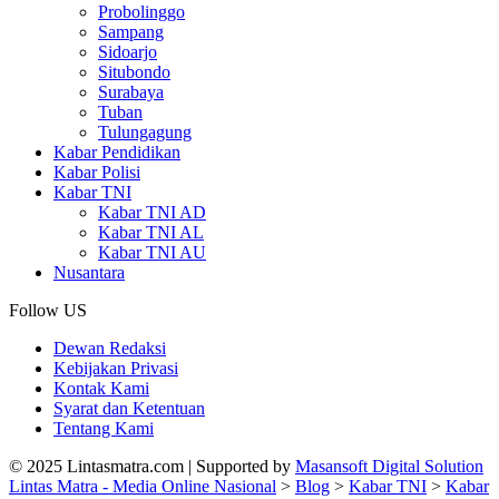
Probolinggo
Sampang
Sidoarjo
Situbondo
Surabaya
Tuban
Tulungagung
Kabar Pendidikan
Kabar Polisi
Kabar TNI
Kabar TNI AD
Kabar TNI AL
Kabar TNI AU
Nusantara
Follow US
Dewan Redaksi
Kebijakan Privasi
Kontak Kami
Syarat dan Ketentuan
Tentang Kami
© 2025 Lintasmatra.com | Supported by
Masansoft Digital Solution
Lintas Matra - Media Online Nasional
>
Blog
>
Kabar TNI
>
Kabar