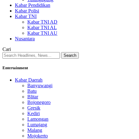
Kabar Pendidikan
Kabar Polisi
Kabar TNI
Kabar TNI AD
Kabar TNI AL
Kabar TNI AU
Nusantara
Cari
Entertainment
Kabar Daerah
Banyuwangi
Batu
Blitar
Bojonegoro
Gresik
Kediri
Lamongan
Lumajang
Malang
Mojokerto