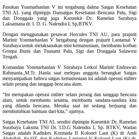
Pasukan Yonmarhanlan V ini tergabung dalma Satgas Kesehatan
TNI AL yang dipimpjn Dansatgas Kesehatan Bencana Palu, Sigi
dan Donggala yang juga Karumkit Dr. Ramelan Surabaya
Laksamana dr. I. D. G. Nalendra I, Sp,BTKV.
Dengan menggunakan pesawat Hercules TNI AU, para prajurit
Marinir Yonmarhanlan V bergabung dengan prajurit Lantamal V
Surabaya untuk melaksanakan misi kemanusiaan, membantu korban
Gempa Bumi dan Tsunami Palu, Sigi dan Donggala Sulawesi
Tengah.
Komandan Yonmarhanlan V Surabaya Letkol Marinir Endrawan
Rahmania.,M.Tr. Hanla saat melepas anggota berangkat Satgas
menyampaikan bahwa satgas kemanusiaan ini adalah operasi militer
selain perang dan tanggap bencana alam.
“Ini merupakan operasi militer selain perang dan tanggap bencana
alam, untuk membantu sesama, membantu saudara-saudara kita
yang dilanda bencana. Meraka saat ini sedang berjuang dan
membutuhkan bantuan dari kita,” ujarnya.
Satgas Kesehatan TNI AL sendisi dipimpin Karumkit Dr. Ramelan
Surabaya Laksma TNI Dr. I.D.G Nalendra I, Sp. BTKV, Wadan
Satgas adalah Kadiskes Kormada II Kolonel Laut (K) dr Andi
Abdullah, Sp.OT, dan Kadiskes Lantamal V Kolonel Laut (K) dr.