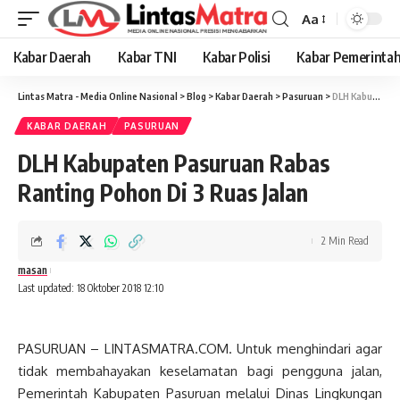
Aa
Font
Resizer
Kabar Daerah
Kabar TNI
Kabar Polisi
Kabar Pemerinta
Lintas Matra - Media Online Nasional
>
Blog
>
Kabar Daerah
>
Pasuruan
>
DLH Kabupaten Pasuruan Rabas Ranting Pohon Di 3 Ruas Jalan
KABAR DAERAH
PASURUAN
DLH Kabupaten Pasuruan Rabas
Ranting Pohon Di 3 Ruas Jalan
2 Min Read
masan
Last updated: 18 Oktober 2018 12:10
PASURUAN – LINTASMATRA.COM. Untuk menghindari agar
tidak membahayakan keselamatan bagi pengguna jalan,
Pemerintah Kabupaten Pasuruan melalui Dinas Lingkungan