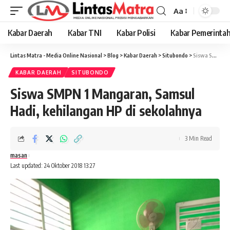
Aa
Font
Resizer
Kabar Daerah
Kabar TNI
Kabar Polisi
Kabar Pemerinta
Lintas Matra - Media Online Nasional
>
Blog
>
Kabar Daerah
>
Situbondo
>
Siswa SMPN 1 Mangaran, Samsul Hadi, kehilangan HP di sekolahnya
KABAR DAERAH
SITUBONDO
Siswa SMPN 1 Mangaran, Samsul
Hadi, kehilangan HP di sekolahnya
3 Min Read
masan
Last updated: 24 Oktober 2018 13:27