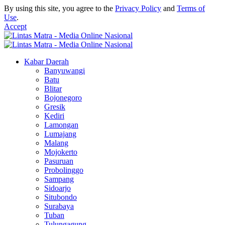
By using this site, you agree to the
Privacy Policy
and
Terms of
Use
.
Accept
Kabar Daerah
Banyuwangi
Batu
Blitar
Bojonegoro
Gresik
Kediri
Lamongan
Lumajang
Malang
Mojokerto
Pasuruan
Probolinggo
Sampang
Sidoarjo
Situbondo
Surabaya
Tuban
Tulungagung