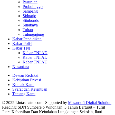
Pasuruan
Probolinggo
Sampang
Sidoarjo
Situbondo
Surabaya
Tuban
Tulungagung
Kabar Pendidikan
Kabar Polisi
Kabar TNI
Kabar TNI AD
Kabar TNI AL
Kabar TNI AU
Nusantara
Dewan Redaksi
Kebijakan Privasi
Kontak Kami
Syarat dan Ketentuan
Tentang Kami
© 2025 Lintasmatra.com | Supported by
Masansoft Digital Solution
Reading:
SDN Sumberejo Winongan, 3 Tahun Berturut – Turut
Juara Kebersihan Dan Keindahan Lungkungan Sekolah, Ikuti