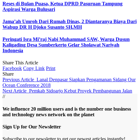
Reses di Bulan Puasa, Ketua DPRD Pasuruan Tampung
Aspirasi Warga Bulusari
Jama’ah Umroh Dari Rumah Dinas, 2 Diantaranya Biaya Dari
Wabup DR H Djoko Susanto SH.MH
Peringati Isra Mi’raj Nabi Muhammad SAW, Warga Dusun
Kaligading Desa Sumberkerto Gelar Sholawat Nariyah
Indonesia
Share This Article
Facebook
Copy Link
Print
Share
Previous Article
Lanal Denpasar Siapkan Pengamanan Sidang Our
Ocean Conference 2018
Next Article
Pemkab Sidoarjo Kebut Proyek Pembangunan Jalan
//
We influence 20 million users and is the number one business
and technology news network on the planet
Sign Up for Our Newsletter
Subscribe to our newsletter to get our newest articles instantly!