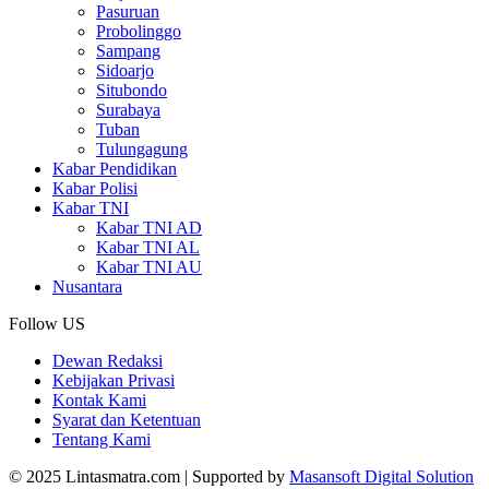
Pasuruan
Probolinggo
Sampang
Sidoarjo
Situbondo
Surabaya
Tuban
Tulungagung
Kabar Pendidikan
Kabar Polisi
Kabar TNI
Kabar TNI AD
Kabar TNI AL
Kabar TNI AU
Nusantara
Follow US
Dewan Redaksi
Kebijakan Privasi
Kontak Kami
Syarat dan Ketentuan
Tentang Kami
© 2025 Lintasmatra.com | Supported by
Masansoft Digital Solution