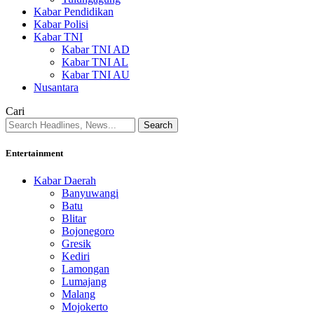
Kabar Pendidikan
Kabar Polisi
Kabar TNI
Kabar TNI AD
Kabar TNI AL
Kabar TNI AU
Nusantara
Cari
Entertainment
Kabar Daerah
Banyuwangi
Batu
Blitar
Bojonegoro
Gresik
Kediri
Lamongan
Lumajang
Malang
Mojokerto