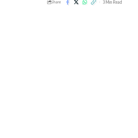
3 Min Read
Share