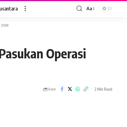
usantara
Aa
Font
Resizer
 2018
 Pasukan Operasi
2 Min Read
Share