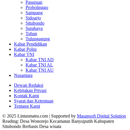
Pasuruan
Probolinggo
Sampang
Sidoarjo
Situbondo
Surabaya
Tuban
Tulungagung
Kabar Pendidikan
Kabar Polisi
Kabar TNI
Kabar TNI AD
Kabar TNI AL
Kabar TNI AU
Nusantara
Dewan Redaksi
Kebijakan Privasi
Kontak Kami
Syarat dan Ketentuan
Tentang Kami
© 2025 Lintasmatra.com | Supported by
Masansoft Digital Solution
Reading:
Desa Wonorejo Kecamatan Banyuputih Kabupaten
Situbondo Berbasis Desa wisata