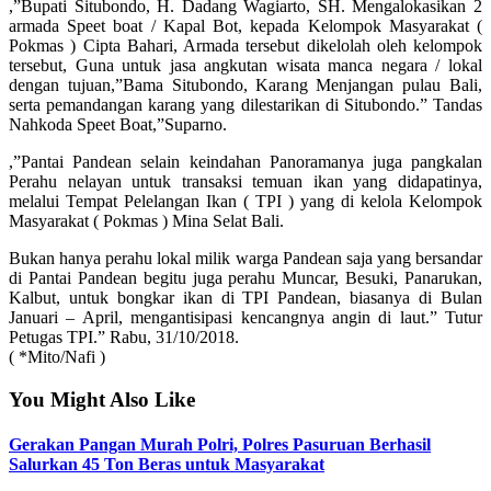
,”Bupati Situbondo, H. Dadang Wagiarto, SH. Mengalokasikan 2
armada Speet boat / Kapal Bot, kepada Kelompok Masyarakat (
Pokmas ) Cipta Bahari, Armada tersebut dikelolah oleh kelompok
tersebut, Guna untuk jasa angkutan wisata manca negara / lokal
dengan tujuan,”Bama Situbondo, Karang Menjangan pulau Bali,
serta pemandangan karang yang dilestarikan di Situbondo.” Tandas
Nahkoda Speet Boat,”Suparno.
,”Pantai Pandean selain keindahan Panoramanya juga pangkalan
Perahu nelayan untuk transaksi temuan ikan yang didapatinya,
melalui Tempat Pelelangan Ikan ( TPI ) yang di kelola Kelompok
Masyarakat ( Pokmas ) Mina Selat Bali.
Bukan hanya perahu lokal milik warga Pandean saja yang bersandar
di Pantai Pandean begitu juga perahu Muncar, Besuki, Panarukan,
Kalbut, untuk bongkar ikan di TPI Pandean, biasanya di Bulan
Januari – April, mengantisipasi kencangnya angin di laut.” Tutur
Petugas TPI.” Rabu, 31/10/2018.
( *Mito/Nafi )
You Might Also Like
Gerakan Pangan Murah Polri, Polres Pasuruan Berhasil
Salurkan 45 Ton Beras untuk Masyarakat