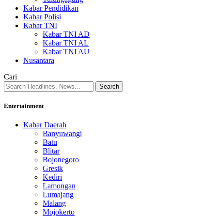
Kabar Pendidikan
Kabar Polisi
Kabar TNI
Kabar TNI AD
Kabar TNI AL
Kabar TNI AU
Nusantara
Cari
Entertainment
Kabar Daerah
Banyuwangi
Batu
Blitar
Bojonegoro
Gresik
Kediri
Lamongan
Lumajang
Malang
Mojokerto