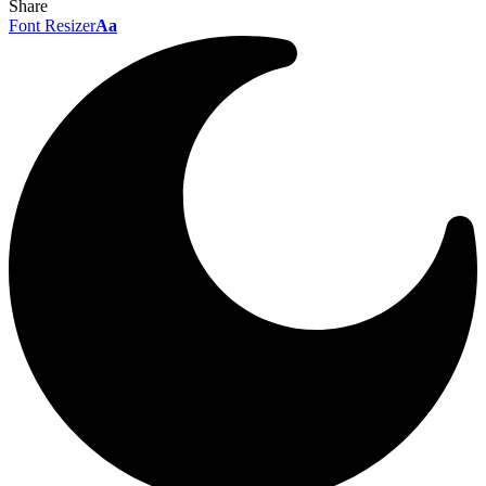
Share
Font Resizer
Aa