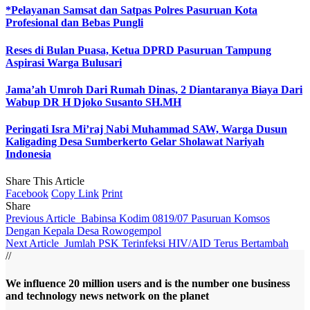
*Pelayanan Samsat dan Satpas Polres Pasuruan Kota
Profesional dan Bebas Pungli
Reses di Bulan Puasa, Ketua DPRD Pasuruan Tampung
Aspirasi Warga Bulusari
Jama’ah Umroh Dari Rumah Dinas, 2 Diantaranya Biaya Dari
Wabup DR H Djoko Susanto SH.MH
Peringati Isra Mi’raj Nabi Muhammad SAW, Warga Dusun
Kaligading Desa Sumberkerto Gelar Sholawat Nariyah
Indonesia
Share This Article
Facebook
Copy Link
Print
Share
Previous Article
Babinsa Kodim 0819/07 Pasuruan Komsos
Dengan Kepala Desa Rowogempol
Next Article
Jumlah PSK Terinfeksi HIV/AID Terus Bertambah
//
We influence 20 million users and is the number one business
and technology news network on the planet