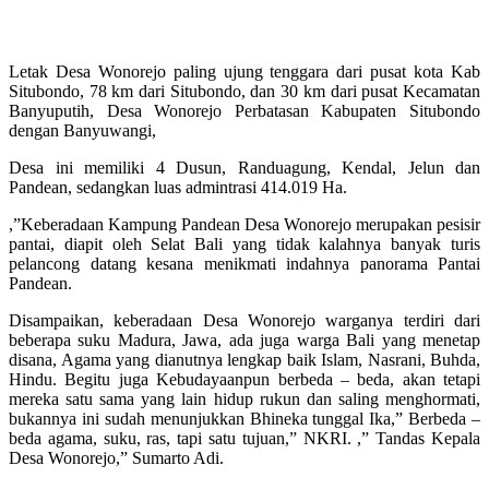
Letak Desa Wonorejo paling ujung tenggara dari pusat kota Kab
Situbondo, 78 km dari Situbondo, dan 30 km dari pusat Kecamatan
Banyuputih, Desa Wonorejo Perbatasan Kabupaten Situbondo
dengan Banyuwangi,
Desa ini memiliki 4 Dusun, Randuagung, Kendal, Jelun dan
Pandean, sedangkan luas admintrasi 414.019 Ha.
,”Keberadaan Kampung Pandean Desa Wonorejo merupakan pesisir
pantai, diapit oleh Selat Bali yang tidak kalahnya banyak turis
pelancong datang kesana menikmati indahnya panorama Pantai
Pandean.
Disampaikan, keberadaan Desa Wonorejo warganya terdiri dari
beberapa suku Madura, Jawa, ada juga warga Bali yang menetap
disana, Agama yang dianutnya lengkap baik Islam, Nasrani, Buhda,
Hindu. Begitu juga Kebudayaanpun berbeda – beda, akan tetapi
mereka satu sama yang lain hidup rukun dan saling menghormati,
bukannya ini sudah menunjukkan Bhineka tunggal Ika,” Berbeda –
beda agama, suku, ras, tapi satu tujuan,” NKRI. ,” Tandas Kepala
Desa Wonorejo,” Sumarto Adi.