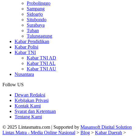
Probolinggo
Sampang
Sidoarjo
Situbondo
Surabaya
Tuban
Tulungagung
Kabar Pendidikan
Kabar Polisi
Kabar TNI
Kabar TNI AD
Kabar TNI AL
Kabar TNI AU
Nusantara
Follow US
Dewan Redaksi
Kebijakan Privasi
Kontak Kami
Syarat dan Ketentuan
Tentang Kami
© 2025 Lintasmatra.com | Supported by
Masansoft Digital Solution
Lintas Matra - Media Online Nasional
>
Blog
>
Kabar Daerah
>