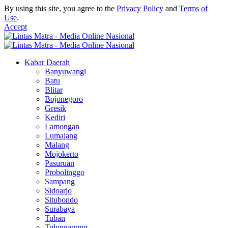
By using this site, you agree to the
Privacy Policy
and
Terms of
Use
.
Accept
Kabar Daerah
Banyuwangi
Batu
Blitar
Bojonegoro
Gresik
Kediri
Lamongan
Lumajang
Malang
Mojokerto
Pasuruan
Probolinggo
Sampang
Sidoarjo
Situbondo
Surabaya
Tuban
Tulungagung