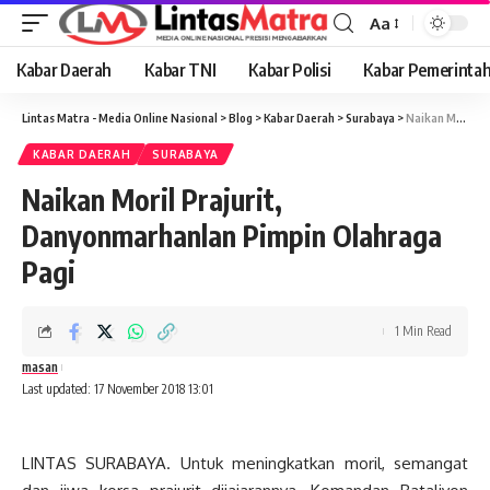
Aa
Font
Resizer
Kabar Daerah
Kabar TNI
Kabar Polisi
Kabar Pemerinta
Lintas Matra - Media Online Nasional
>
Blog
>
Kabar Daerah
>
Surabaya
>
Naikan Moril Prajurit, Danyonmarhanlan Pimpin Olahraga Pagi
KABAR DAERAH
SURABAYA
Naikan Moril Prajurit,
Danyonmarhanlan Pimpin Olahraga
Pagi
1 Min Read
masan
Last updated: 17 November 2018 13:01
LINTAS SURABAYA. Untuk meningkatkan moril, semangat