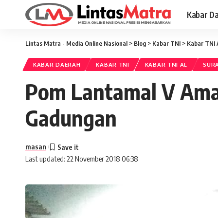
Kabar D
Lintas Matra - Media Online Nasional
>
Blog
>
Kabar TNI
>
Kabar TNI 
KABAR DAERAH
KABAR TNI
KABAR TNI AL
SUR
Pom Lantamal V Ama
Gadungan
masan
Last updated: 22 November 2018 06:38