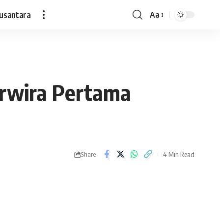
usantara
Aa
Font
Resizer
rwira Pertama
4 Min Read
Share