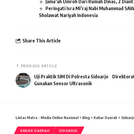
Jama’ah Umroh Dari Rumah Dinas, 2 Dian
Peringati Isra Mi’raj Nabi Muhammad SA
Sholawat Nariyah Indonesia
Share This Article
PREVIOUS ARTICLE
Uji Praktik SIM Di Polresta Sidoarjo
Direktorat
Gunakan Sensor Ultrasonik
Lintas Matra - Media Online Nasional
>
Blog
>
Kabar Daerah
>
Sidoarj
KABAR DAERAH
SIDOARJO