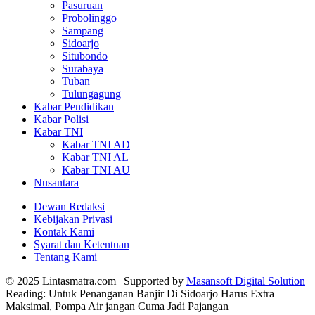
Pasuruan
Probolinggo
Sampang
Sidoarjo
Situbondo
Surabaya
Tuban
Tulungagung
Kabar Pendidikan
Kabar Polisi
Kabar TNI
Kabar TNI AD
Kabar TNI AL
Kabar TNI AU
Nusantara
Dewan Redaksi
Kebijakan Privasi
Kontak Kami
Syarat dan Ketentuan
Tentang Kami
© 2025 Lintasmatra.com | Supported by
Masansoft Digital Solution
Reading:
Untuk Penanganan Banjir Di Sidoarjo Harus Extra
Maksimal, Pompa Air jangan Cuma Jadi Pajangan