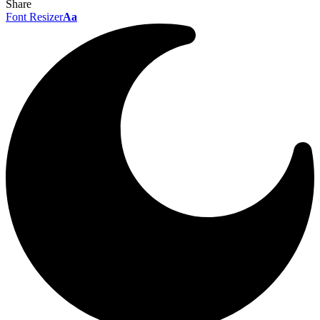
Share
Font Resizer
Aa