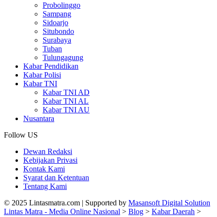
Probolinggo
Sampang
Sidoarjo
Situbondo
Surabaya
Tuban
Tulungagung
Kabar Pendidikan
Kabar Polisi
Kabar TNI
Kabar TNI AD
Kabar TNI AL
Kabar TNI AU
Nusantara
Follow US
Dewan Redaksi
Kebijakan Privasi
Kontak Kami
Syarat dan Ketentuan
Tentang Kami
© 2025 Lintasmatra.com | Supported by
Masansoft Digital Solution
Lintas Matra - Media Online Nasional
>
Blog
>
Kabar Daerah
>