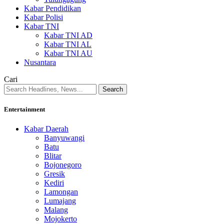
Kabar Pendidikan
Kabar Polisi
Kabar TNI
Kabar TNI AD
Kabar TNI AL
Kabar TNI AU
Nusantara
Cari
Entertainment
Kabar Daerah
Banyuwangi
Batu
Blitar
Bojonegoro
Gresik
Kediri
Lamongan
Lumajang
Malang
Mojokerto