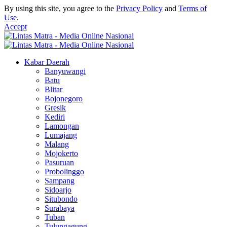
By using this site, you agree to the
Privacy Policy
and
Terms of
Use
.
Accept
Kabar Daerah
Banyuwangi
Batu
Blitar
Bojonegoro
Gresik
Kediri
Lamongan
Lumajang
Malang
Mojokerto
Pasuruan
Probolinggo
Sampang
Sidoarjo
Situbondo
Surabaya
Tuban
Tulungagung