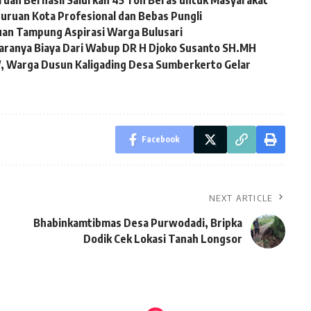
ruan Berhasil Salurkan 45 Ton Beras untuk Masyarakat
uruan Kota Profesional dan Bebas Pungli
uan Tampung Aspirasi Warga Bulusari
taranya Biaya Dari Wabup DR H Djoko Susanto SH.MH
W, Warga Dusun Kaligading Desa Sumberkerto Gelar
Facebook
NEXT ARTICLE
Bhabinkamtibmas Desa Purwodadi, Bripka
Dodik Cek Lokasi Tanah Longsor