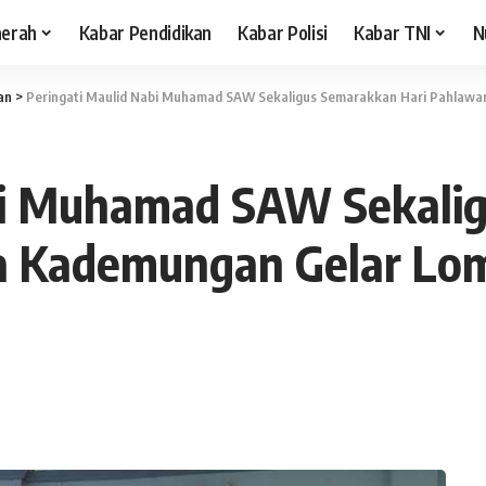
aerah
Kabar Pendidikan
Kabar Polisi
Kabar TNI
N
an
>
Peringati Maulid Nabi Muhamad SAW Sekaligus Semarakkan Hari Pahlaw
bi Muhamad SAW Sekali
 Kademungan Gelar Lom