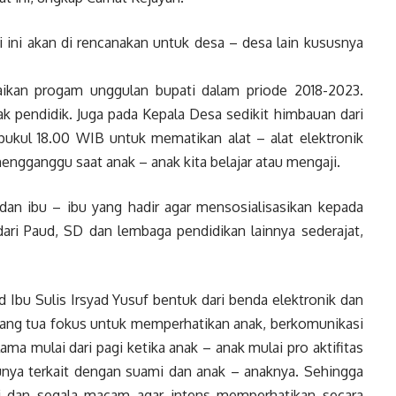
i ini akan di rencanakan untuk desa – desa lain kususnya
ikan progam unggulan bupati dalam priode 2018-2023.
ak pendidik. Juga pada Kepala Desa sedikit himbauan dari
pukul 18.00 WIB untuk mematikan alat – alat elektronik
 mengganggu saat anak – anak kita belajar atau mengaji.
an ibu – ibu yang hadir agar mensosialisasikan kepada
ri Paud, SD dan lembaga pendidikan lainnya sederajat,
 Ibu Sulis Irsyad Yusuf bentuk dari benda elektronik dan
ang tua fokus untuk memperhatikan anak, berkomunikasi
ma mulai dari pagi ketika anak – anak mulai pro aktifitas
nya terkait dengan suami dan anak – anaknya. Sehingga
ji dan segala macam agar intens memperhatikan secara