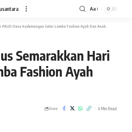
usantara
Aa
Font
Resizer
an PAUD Desa Kademungan Gelar Lomba Fashion Ayah Dan Anak.
gus Semarakkan Hari
ba Fashion Ayah
4 Min Read
Share