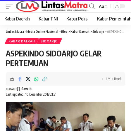
Aa
Font
Resizer
Kabar Daerah
Kabar TNI
Kabar Polisi
Kabar Pemerinta
Lintas Matra - Media Online Nasional
>
Blog
>
Kabar Daerah
>
Sidoarjo
>
ASPEKINDO SIDOARJO GELAR PERTEMUAN
KABAR DAERAH
SIDOARJO
ASPEKINDO SIDOARJO GELAR
PERTEMUAN
1 Min Read
masan
Last updated: 10 Desember 2018 21:31