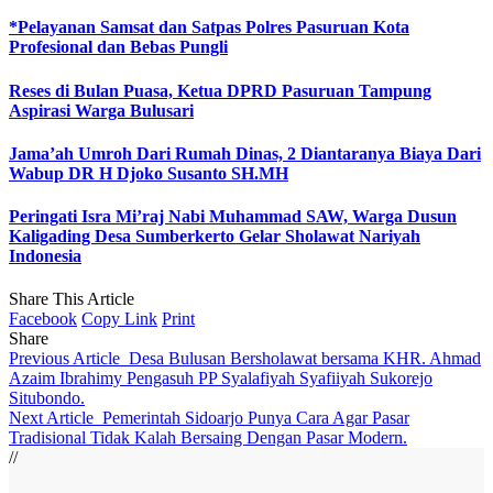
*Pelayanan Samsat dan Satpas Polres Pasuruan Kota
Profesional dan Bebas Pungli
Reses di Bulan Puasa, Ketua DPRD Pasuruan Tampung
Aspirasi Warga Bulusari
Jama’ah Umroh Dari Rumah Dinas, 2 Diantaranya Biaya Dari
Wabup DR H Djoko Susanto SH.MH
Peringati Isra Mi’raj Nabi Muhammad SAW, Warga Dusun
Kaligading Desa Sumberkerto Gelar Sholawat Nariyah
Indonesia
Share This Article
Facebook
Copy Link
Print
Share
Previous Article
Desa Bulusan Bersholawat bersama KHR. Ahmad
Azaim Ibrahimy Pengasuh PP Syalafiyah Syafiiyah Sukorejo
Situbondo.
Next Article
Pemerintah Sidoarjo Punya Cara Agar Pasar
Tradisional Tidak Kalah Bersaing Dengan Pasar Modern.
//