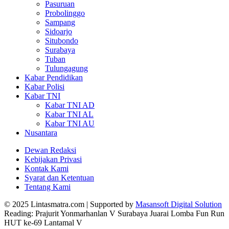
Pasuruan
Probolinggo
Sampang
Sidoarjo
Situbondo
Surabaya
Tuban
Tulungagung
Kabar Pendidikan
Kabar Polisi
Kabar TNI
Kabar TNI AD
Kabar TNI AL
Kabar TNI AU
Nusantara
Dewan Redaksi
Kebijakan Privasi
Kontak Kami
Syarat dan Ketentuan
Tentang Kami
© 2025 Lintasmatra.com | Supported by
Masansoft Digital Solution
Reading:
Prajurit Yonmarhanlan V Surabaya Juarai Lomba Fun Run
HUT ke-69 Lantamal V