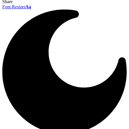
Share
Font Resizer
Aa