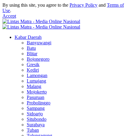
By using this site, you agree to the
Privacy Policy
and
Terms of
Use
.
Accept
Kabar Daerah
Banyuwangi
Batu
Blitar
Bojonegoro
Gresik
Kediri
Lamongan
Lumajang
Malang
Mojokerto
Pasuruan
Probolinggo
Sampang
Sidoarjo
Situbondo
Surabaya
Tuban
Tulungagung