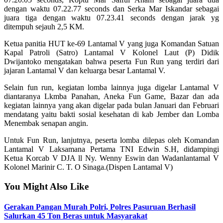
dengan waktu 07.22.77 seconds dan Serka Mar Iskandar sebagai
juara tiga dengan waktu 07.23.41 seconds dengan jarak yg
ditempuh sejauh 2,5 KM.
Ketua panitia HUT ke-69 Lantamal V yang juga Komandan Satuan
Kapal Patroli (Satro) Lantamal V Kolonel Laut (P) Didik
Dwijantoko mengatakan bahwa peserta Fun Run yang terdiri dari
jajaran Lantamal V dan keluarga besar Lantamal V.
Selain fun run, kegiatan lomba lainnya juga digelar Lantamal V
diantaranya Lkmba Panahan, Aneka Fun Game, Bazar dan ada
kegiatan lainnya yang akan digelar pada bulan Januari dan Februari
mendatang yaitu bakti sosial kesehatan di kab Jember dan Lomba
Menembak senapan angin.
Untuk Fun Run, lanjutnya, peserta lomba dilepas oleh Komandan
Lantamal V Laksamana Pertama TNI Edwin S.H, didampingi
Ketua Korcab V DJA ll Ny. Wenny Eswin dan Wadanlantamal V
Kolonel Marinir C. T. O Sinaga.(Dispen Lantamal V)
You Might Also Like
Gerakan Pangan Murah Polri, Polres Pasuruan Berhasil
Salurkan 45 Ton Beras untuk Masyarakat