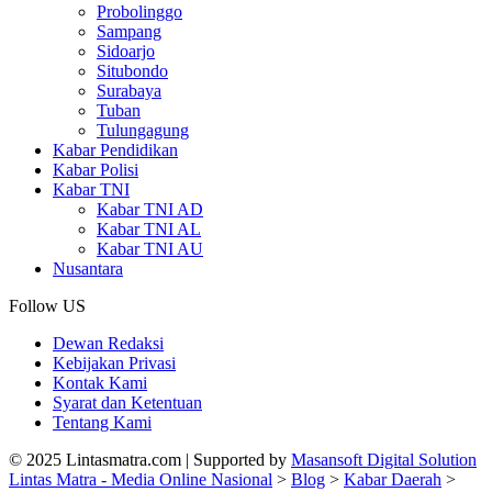
Probolinggo
Sampang
Sidoarjo
Situbondo
Surabaya
Tuban
Tulungagung
Kabar Pendidikan
Kabar Polisi
Kabar TNI
Kabar TNI AD
Kabar TNI AL
Kabar TNI AU
Nusantara
Follow US
Dewan Redaksi
Kebijakan Privasi
Kontak Kami
Syarat dan Ketentuan
Tentang Kami
© 2025 Lintasmatra.com | Supported by
Masansoft Digital Solution
Lintas Matra - Media Online Nasional
>
Blog
>
Kabar Daerah
>