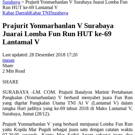
Surabaya
>
Prajurit Yonmarhanlan V Surabaya Juarai Lomba Fun
Run HUT ke-69 Lantamal V
Kabar Daerah
Kabar TNI
Surabaya
Prajurit Yonmarhanlan V Surabaya
Juarai Lomba Fun Run HUT ke-69
Lantamal V
Last updated: 28 Desember 2018 17:20
masan
Share
2 Min Read
SHARE
SURABAYA -LM. COM. Prajurit Batalyon Marinir Pertahanan
Pangkalan (Yonmarhanlan) V berhasil menyabet juara Fun Run
yang digelar Pangkalan Utama TNI Al V (Lantamal V) dalam
rangka Hari jadibya yang ke-69 tahun 2018 di Mako Lantamal V,
Surabaya, Jumat (28/12).
Prajurit Yonmarhanlan V yang berhasil menjuarai Lomba Fun Run
yaitu Kopda Mar Puguh sebagai juara satu dengan catatan waktu
07.20.05 seconds, Koptu Mar Saiful Anam sebagai juara dua