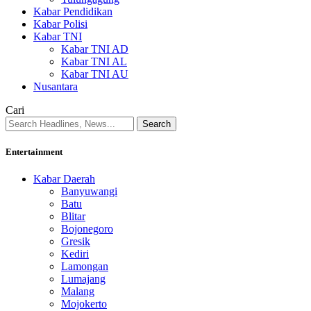
Kabar Pendidikan
Kabar Polisi
Kabar TNI
Kabar TNI AD
Kabar TNI AL
Kabar TNI AU
Nusantara
Cari
Entertainment
Kabar Daerah
Banyuwangi
Batu
Blitar
Bojonegoro
Gresik
Kediri
Lamongan
Lumajang
Malang
Mojokerto