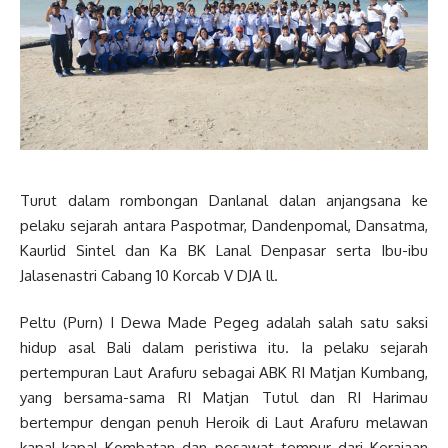
Turut dalam rombongan Danlanal dalan anjangsana ke
pelaku sejarah antara Paspotmar, Dandenpomal, Dansatma,
Kaurlid Sintel dan Ka BK Lanal Denpasar serta Ibu-ibu
Jalasenastri Cabang 10 Korcab V DJA ll.
Peltu (Purn) I Dewa Made Pegeg adalah salah satu saksi
hidup asal Bali dalam peristiwa itu. Ia pelaku sejarah
pertempuran Laut Arafuru sebagai ABK RI Matjan Kumbang,
yang bersama-sama RI Matjan Tutul dan RI Harimau
bertempur dengan penuh Heroik di Laut Arafuru melawan
kapal-kapal Kombatan dan pesawat tempur dari Kerajaan