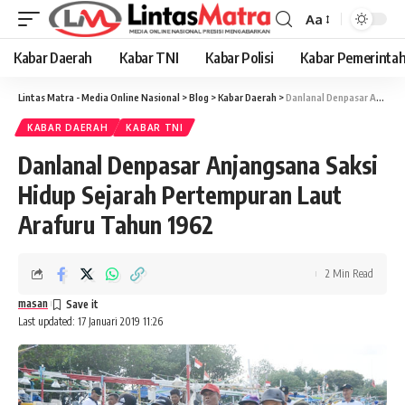
Aa
Font
Resizer
Kabar Daerah
Kabar TNI
Kabar Polisi
Kabar Pemerinta
Lintas Matra - Media Online Nasional
>
Blog
>
Kabar Daerah
>
Danlanal Denpasar Anjangsana Saksi Hidup Sejarah Pertempuran Laut Arafuru Tahun 1962
KABAR DAERAH
KABAR TNI
Danlanal Denpasar Anjangsana Saksi
Hidup Sejarah Pertempuran Laut
Arafuru Tahun 1962
2 Min Read
masan
Last updated: 17 Januari 2019 11:26