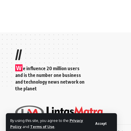
//
W
e influence 20 million users
and is the number one business
and technology news network on
the planet
By using this site, you agree to the
Privacy
Accept
Policy
and
Terms of Use
.