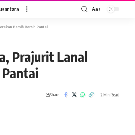
usantara
Aa
Font
Resizer
rakan Bersih Bersih Pantai
 Prajurit Lanal
 Pantai
2 Min Read
Share