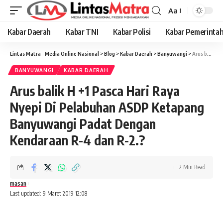
Aa
Font
Resizer
Kabar Daerah
Kabar TNI
Kabar Polisi
Kabar Pemerinta
Lintas Matra - Media Online Nasional
>
Blog
>
Kabar Daerah
>
Banyuwangi
>
Arus balik H +1 Pasca Hari Raya Nyepi Di Pelabuhan ASDP Ketapang Banyuwangi Padat Dengan Kendaraan R-4 dan R-2.?
BANYUWANGI
KABAR DAERAH
Arus balik H +1 Pasca Hari Raya
Nyepi Di Pelabuhan ASDP Ketapang
Banyuwangi Padat Dengan
Kendaraan R-4 dan R-2.?
2 Min Read
masan
Last updated: 9 Maret 2019 12:08