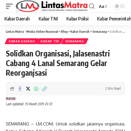
Aa
Font
Resizer
Kabar Daerah
Kabar TNI
Kabar Polisi
Kabar Pemerinta
Lintas Matra - Media Online Nasional
>
Blog
>
Kabar Daerah
>
Semarang
>
Solidkan Organisasi, Jalasenastri Cabang 4 Lanal Semarang Gelar Reorganjsasi
KABAR DAERAH
KABAR TNI
SEMARANG
Solidkan Organisasi, Jalasenastri
Cabang 4 Lanal Semarang Gelar
Reorganjsasi
2 Min Read
masan
Last updated: 15 Maret 2019 20:37
SEMARANG – LM.COM. Untuk solidkan jalannya organisasi,