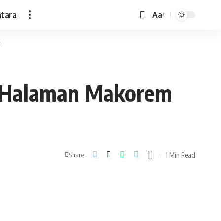
ntara
Aa
Font
Resizer
J
i Halaman Makorem
1 Min Read
Share