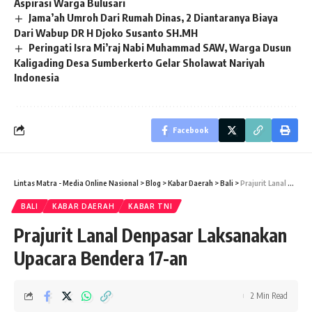
Aspirasi Warga Bulusari
Jama’ah Umroh Dari Rumah Dinas, 2 Diantaranya Biaya
Dari Wabup DR H Djoko Susanto SH.MH
Peringati Isra Mi’raj Nabi Muhammad SAW, Warga Dusun
Kaligading Desa Sumberkerto Gelar Sholawat Nariyah
Indonesia
Facebook
Lintas Matra - Media Online Nasional
>
Blog
>
Kabar Daerah
>
Bali
>
Prajurit Lanal Denpasar Laksanakan Upacara Bendera 17-an
BALI
KABAR DAERAH
KABAR TNI
Prajurit Lanal Denpasar Laksanakan
Upacara Bendera 17-an
2 Min Read