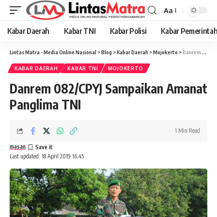
Aa
Font
Resizer
Kabar Daerah
Kabar TNI
Kabar Polisi
Kabar Pemerinta
Lintas Matra - Media Online Nasional
>
Blog
>
Kabar Daerah
>
Mojokerto
>
Danrem 082/CPYJ Sampaikan Amanat Panglima TNI
KABAR DAERAH
KABAR TNI
MOJOKERTO
Danrem 082/CPYJ Sampaikan Amanat
Panglima TNI
1 Min Read
masan
Last updated: 18 April 2019 16:45