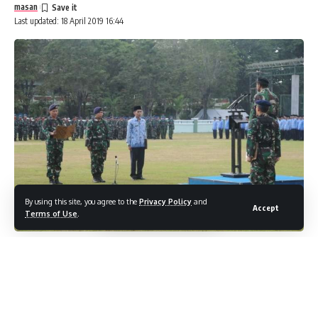
masan
Last updated: 18 April 2019 16:44
By using this site, you agree to the
Privacy Policy
and
Accept
Terms of Use
.
LINTASMATRA.COM
– BALI. Sebanyak 2 (dua) peleton
Prajurit Militer dan Pns Lanal Denpasar melaksanakan
upacara bendera 17-an di Lapangan Ksatrian Praja Rakcaka
Kodam IX/Udayana Pedungan Kec. Denpasar Selatan Kota