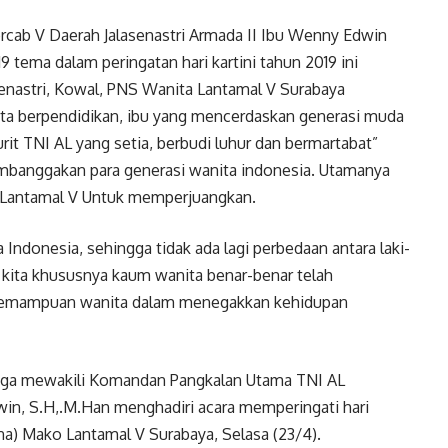
b V Daerah Jalasenastri Armada II Ibu Wenny Edwin
9 tema dalam peringatan hari kartini tahun 2019 ini
nastri, Kowal, PNS Wanita Lantamal V Surabaya
ita berpendidikan, ibu yang mencerdaskan generasi muda
urit TNI AL yang setia, berbudi luhur dan bermartabat”
mbanggakan para generasi wanita indonesia. Utamanya
a Lantamal V Untuk memperjuangkan.
Indonesia, sehingga tidak ada lagi perbedaan antara laki-
kita khususnya kaum wanita benar-benar telah
 kemampuan wanita dalam menegakkan kehidupan
aga mewakili Komandan Pangkalan Utama TNI AL
in, S.H,.M.Han menghadiri acara memperingati hari
na) Mako Lantamal V Surabaya, Selasa (23/4).