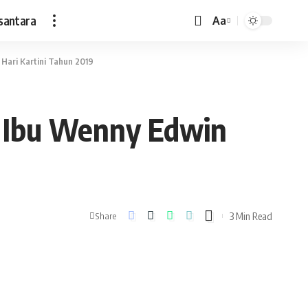
santara
Aa
Font
Resizer
 Hari Kartini Tahun 2019
I Ibu Wenny Edwin
3 Min Read
Share