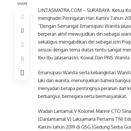
SHARE
LINTASMATRA.COM – SURABAYA. Ketua Korca
menghadiri Peringatan Hari Kartini Tahun 201
“Dengan Semangat Emansipasi Wanita Jalase
berperan aktif mewujudkan diri sebagai wan
sekaligus mengabdikan diri sebagai istri Praj
sesuai dengan tema diatas tentu sangat me
Ibu-Ibu Jalasenastri, Kowal Dan PNS Wanit
Emansipasi Wanita serta kebangkitan Wanita 
laki dan wanita, menunjukkan bahwa bangsa 
menyadari betapa pentingnya peranan dan
berbangsa, bernegara serta bermasyarakat.
Wadan Lantamal V Kolonel Marinir CTO Sin
(Danlantamal V) Laksamana Pertama TNI Edw
Kartini tahun 2019 di GSG (Gedung Serba Gu