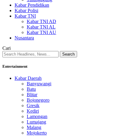
Kabar Pendidikan
Kabar Polisi
Kabar TNI
Kabar TNI AD
Kabar TNI AL
Kabar TNI AU
Nusantara
Cari
Entertainment
Kabar Daerah
Banyuwangi
Batu
Blitar
Bojonegoro
Gresik
Kediri
Lamongan
Lumajang
Malang
Mojokerto