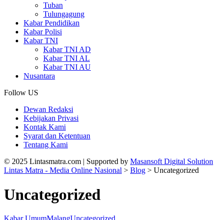
Tuban
Tulungagung
Kabar Pendidikan
Kabar Polisi
Kabar TNI
Kabar TNI AD
Kabar TNI AL
Kabar TNI AU
Nusantara
Follow US
Dewan Redaksi
Kebijakan Privasi
Kontak Kami
Syarat dan Ketentuan
Tentang Kami
© 2025 Lintasmatra.com | Supported by
Masansoft Digital Solution
Lintas Matra - Media Online Nasional
>
Blog
>
Uncategorized
Uncategorized
Kabar Umum
Malang
Uncategorized