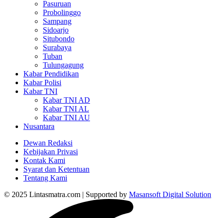
Pasuruan
Probolinggo
Sampang
Sidoarjo
Situbondo
Surabaya
Tuban
Tulungagung
Kabar Pendidikan
Kabar Polisi
Kabar TNI
Kabar TNI AD
Kabar TNI AL
Kabar TNI AU
Nusantara
Dewan Redaksi
Kebijakan Privasi
Kontak Kami
Syarat dan Ketentuan
Tentang Kami
© 2025 Lintasmatra.com | Supported by
Masansoft Digital Solution