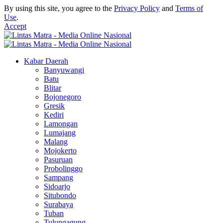
By using this site, you agree to the
Privacy Policy
and
Terms of
Use
.
Accept
Kabar Daerah
Banyuwangi
Batu
Blitar
Bojonegoro
Gresik
Kediri
Lamongan
Lumajang
Malang
Mojokerto
Pasuruan
Probolinggo
Sampang
Sidoarjo
Situbondo
Surabaya
Tuban
Tulungagung