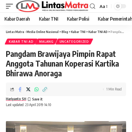
Aa
Font
Resizer
Kabar Daerah
Kabar TNI
Kabar Polisi
Kabar Pemerinta
Lintas Matra - Media Online Nasional
>
Blog
>
Kabar TNI
>
Kabar TNI AD
>
Pangdam Brawijaya Pimpin Rapat Anggota Tahunan Koperasi Kartika Bhirawa Anoraga
KABAR TNI AD
MALANG
UNCATEGORIZED
Pangdam Brawijaya Pimpin Rapat
Anggota Tahunan Koperasi Kartika
Bhirawa Anoraga
1 Min Read
Hariyanto SH
Last updated: 23 April 2019 14:10