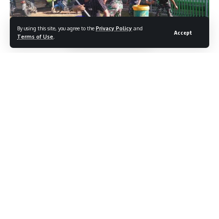
By using this site, you agree to the
Privacy Policy
and
Accept
Terms of Use
.
LINTASMATRA.COM – MERAUKE – PAPUA. Satgas Yonmek
521/DY, tak henti-hentinya untuk terus mewujudkan
Kemanunggalan antara TNI dan rakyat, terlebih di wilayah
perbatasan antara Indonesia-Papua Nugini.