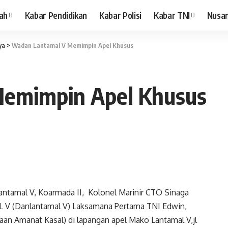
ah
Kabar Pendidikan
Kabar Polisi
Kabar TNI
Nusa
ya
>
Wadan Lantamal V Memimpin Apel Khusus
emimpin Apel Khusus
tamal V, Koarmada II, Kolonel Marinir CTO Sinaga
 V (Danlantamal V) Laksamana Pertama TNI Edwin,
n Amanat Kasal) di lapangan apel Mako Lantamal V,jl