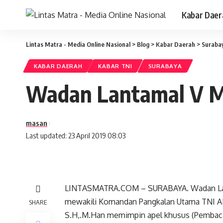
Kabar Daer
Lintas Matra - Media Online Nasional
>
Blog
>
Kabar Daerah
>
Suraba
KABAR DAERAH
KABAR TNI
SURABAYA
Wadan Lantamal V M
masan
Last updated: 23 April 2019 08:03
LINTASMATRA.COM
– SURABAYA. Wadan Lan
mewakili Komandan Pangkalan Utama TNI AL
SHARE
S.H,.M.Han memimpin apel khusus (Pembacaa