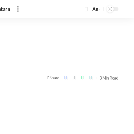
ntara
Aa
Font
Resizer
3 Min Read
Share