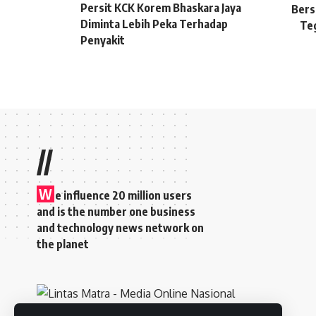
Persit KCK Korem Bhaskara Jaya
Bers
Diminta Lebih Peka Terhadap
Teg
Penyakit
//
W
e influence 20 million users
and is the number one business
and technology news network on
the planet