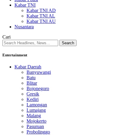
Kabar TNI
Kabar TNI AD
Kabar TNI AL
Kabar TNI AU
Nusantara
Cari
Entertainment
Kabar Daerah
Banyuwangi
Batu
Blitar
Bojonegoro
Gresik
Kediri
Lamongan
Lumajang
Malang
Mojokerto
Pasuruan
Probolinggo