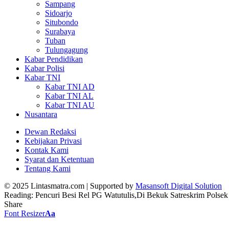
Sampang
Sidoarjo
Situbondo
Surabaya
Tuban
Tulungagung
Kabar Pendidikan
Kabar Polisi
Kabar TNI
Kabar TNI AD
Kabar TNI AL
Kabar TNI AU
Nusantara
Dewan Redaksi
Kebijakan Privasi
Kontak Kami
Syarat dan Ketentuan
Tentang Kami
© 2025 Lintasmatra.com | Supported by
Masansoft Digital Solution
Reading:
Pencuri Besi Rel PG Watutulis,Di Bekuk Satreskrim Polse
Share
Font Resizer
Aa