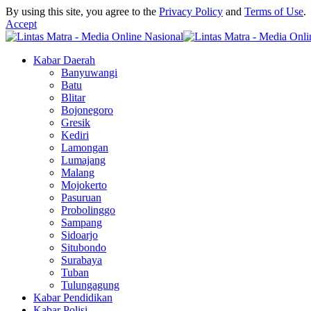
By using this site, you agree to the
Privacy Policy
and
Terms of Use
.
Accept
Kabar Daerah
Banyuwangi
Batu
Blitar
Bojonegoro
Gresik
Kediri
Lamongan
Lumajang
Malang
Mojokerto
Pasuruan
Probolinggo
Sampang
Sidoarjo
Situbondo
Surabaya
Tuban
Tulungagung
Kabar Pendidikan
Kabar Polisi