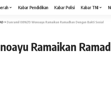
aerah
Kabar Pendidikan
Kabar Polisi
Kabar TNI
N
 AD
>
Danramil 0816/13 Wonoayu Ramaikan Ramadhan Dengan Bakti Sosial
onoayu Ramaikan Ramad