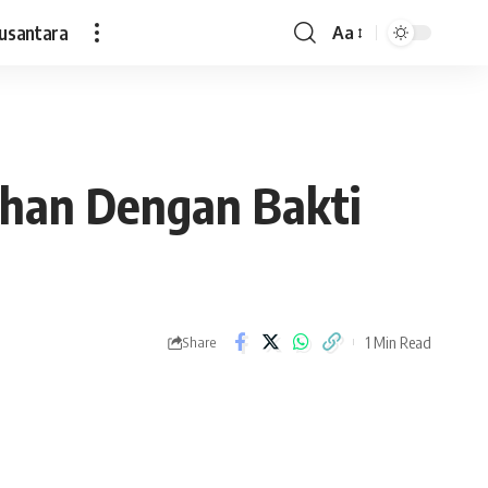
usantara
Aa
Font
Resizer
han Dengan Bakti
1 Min Read
Share