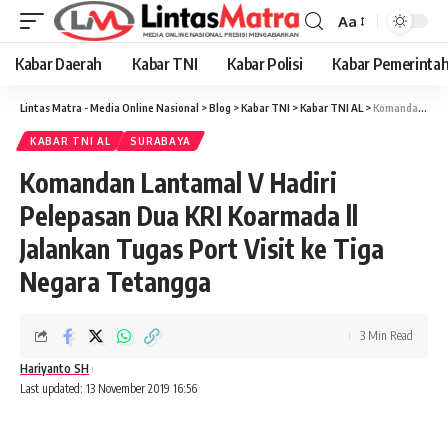
Aa
Font
Resizer
Kabar Daerah
Kabar TNI
Kabar Polisi
Kabar Pemerinta
Lintas Matra - Media Online Nasional
>
Blog
>
Kabar TNI
>
Kabar TNI AL
>
Komandan Lantamal V Hadiri Pelepasan Dua KRI Koarmada ll Jalankan Tugas Port Visit ke Tiga Negara Tetangga
KABAR TNI AL
SURABAYA
Komandan Lantamal V Hadiri
Pelepasan Dua KRI Koarmada ll
Jalankan Tugas Port Visit ke Tiga
Negara Tetangga
3 Min Read
Hariyanto SH
Last updated: 13 November 2019 16:56