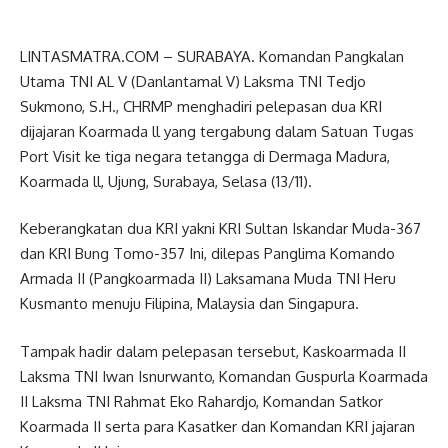
LINTASMATRA.COM – SURABAYA. Komandan Pangkalan
Utama TNI AL V (Danlantamal V) Laksma TNI Tedjo
Sukmono, S.H., CHRMP menghadiri pelepasan dua KRI
dijajaran Koarmada ll yang tergabung dalam Satuan Tugas
Port Visit ke tiga negara tetangga di Dermaga Madura,
Koarmada ll, Ujung, Surabaya, Selasa (13/11).
Keberangkatan dua KRI yakni KRI Sultan Iskandar Muda-367
dan KRI Bung Tomo-357 Ini, dilepas Panglima Komando
Armada II (Pangkoarmada II) Laksamana Muda TNI Heru
Kusmanto menuju Filipina, Malaysia dan Singapura.
Tampak hadir dalam pelepasan tersebut, Kaskoarmada II
Laksma TNI Iwan Isnurwanto, Komandan Guspurla Koarmada
II Laksma TNI Rahmat Eko Rahardjo, Komandan Satkor
Koarmada II serta para Kasatker dan Komandan KRI jajaran