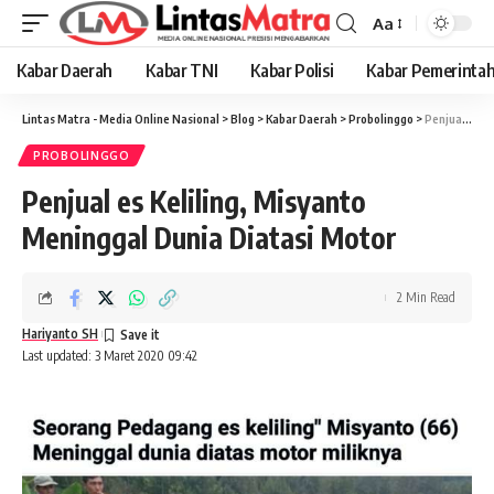
Aa
Font
Resizer
Kabar Daerah
Kabar TNI
Kabar Polisi
Kabar Pemerinta
Lintas Matra - Media Online Nasional
>
Blog
>
Kabar Daerah
>
Probolinggo
>
Penjual es Keliling, Misyanto Meninggal Dunia Diatasi Motor
PROBOLINGGO
Penjual es Keliling, Misyanto
Meninggal Dunia Diatasi Motor
2 Min Read
Hariyanto SH
Last updated: 3 Maret 2020 09:42