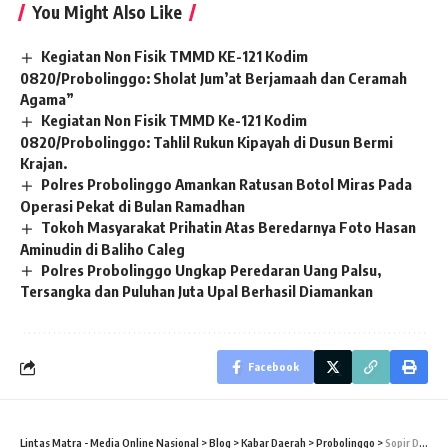
You Might Also Like
Kegiatan Non Fisik TMMD KE-121 Kodim
0820/Probolinggo: Sholat Jum’at Berjamaah dan Ceramah
Agama”
Kegiatan Non Fisik TMMD Ke-121 Kodim
0820/Probolinggo: Tahlil Rukun Kipayah di Dusun Bermi
Krajan.
Polres Probolinggo Amankan Ratusan Botol Miras Pada
Operasi Pekat di Bulan Ramadhan
Tokoh Masyarakat Prihatin Atas Beredarnya Foto Hasan
Aminudin di Baliho Caleg
Polres Probolinggo Ungkap Peredaran Uang Palsu,
Tersangka dan Puluhan Juta Upal Berhasil Diamankan
Facebook
Lintas Matra - Media Online Nasional
>
Blog
>
Kabar Daerah
>
Probolinggo
>
Sopir Dump Truk Ancam Wartawan RNews dan LSM Pakai Clurit