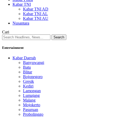
Kabar TNI
Kabar TNI AD
Kabar TNI AL
Kabar TNI AU
Nusantara
Cari
Entertainment
Kabar Daerah
Banyuwangi
Batu
Blitar
Bojonegoro
Gresik
Kediri
Lamongan
Lumajang
Malang
Mojokerto
Pasuruan
Probolinggo