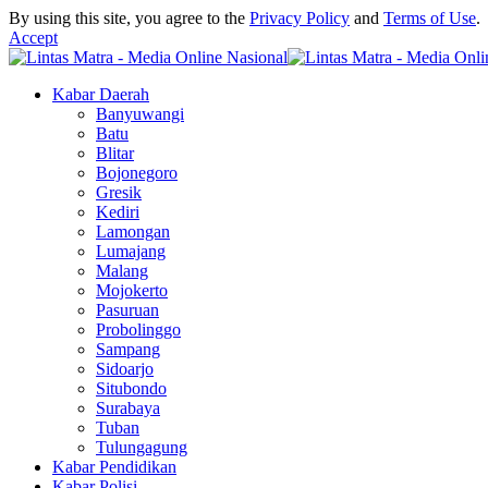
By using this site, you agree to the
Privacy Policy
and
Terms of Use
.
Accept
Kabar Daerah
Banyuwangi
Batu
Blitar
Bojonegoro
Gresik
Kediri
Lamongan
Lumajang
Malang
Mojokerto
Pasuruan
Probolinggo
Sampang
Sidoarjo
Situbondo
Surabaya
Tuban
Tulungagung
Kabar Pendidikan
Kabar Polisi