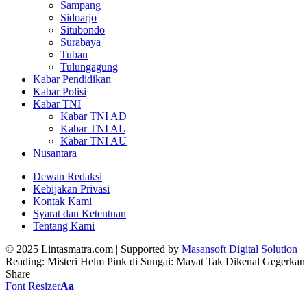
Sampang
Sidoarjo
Situbondo
Surabaya
Tuban
Tulungagung
Kabar Pendidikan
Kabar Polisi
Kabar TNI
Kabar TNI AD
Kabar TNI AL
Kabar TNI AU
Nusantara
Dewan Redaksi
Kebijakan Privasi
Kontak Kami
Syarat dan Ketentuan
Tentang Kami
© 2025 Lintasmatra.com | Supported by
Masansoft Digital Solution
Reading:
Misteri Helm Pink di Sungai: Mayat Tak Dikenal Gegerka
Share
Font Resizer
Aa